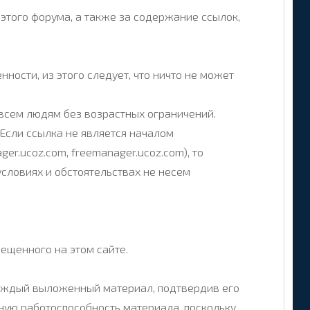
этого форума, а также за содержание ссылок,
ности, из этого следует, что ничто не может
всем людям без возрастных ограничений.
 Если ссылка не является началом
er.ucoz.com, freemanager.ucoz.com), то
условиях и обстоятельствах не несем
ещенного на этом сайте.
каждый выложенный материал, подтвердив его
ную работоспособность материала, поскольку