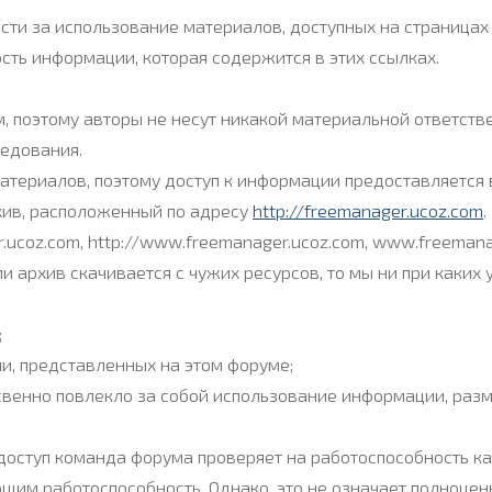
ти за использование материалов, доступных на страницах 
сть информации, которая содержится в этих ссылках.
 поэтому авторы не несут никакой материальной ответствен
ледования.
атериалов, поэтому доступ к информации предоставляется 
хив, расположенный по адресу
http://freemanager.ucoz.com
.
r.ucoz.com, http://www.freemanager.ucoz.com, www.freemanag
и архив скачивается с чужих ресурсов, то мы ни при каких 
;
и, представленных на этом форуме;
свенно повлекло за собой использование информации, разм
доступ команда форума проверяет на работоспособность 
щим работоспособность. Однако, это не означает полноцен