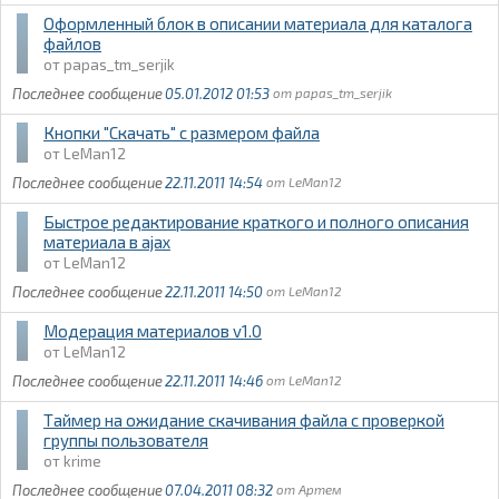
Оформленный блок в описании материала для каталога
файлов
papas_tm_serjik
05.01.2012 01:53
papas_tm_serjik
Кнопки "Скачать" с размером файла
LeMan12
22.11.2011 14:54
LeMan12
Быстрое редактирование краткого и полного описания
материала в ajax
LeMan12
22.11.2011 14:50
LeMan12
Модерация материалов v1.0
LeMan12
22.11.2011 14:46
LeMan12
Таймер на ожидание скачивания файла с проверкой
группы пользователя
krime
07.04.2011 08:32
Артем