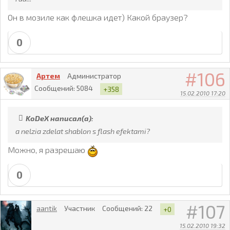
Он в мозиле как флешка идет) Какой браузер?
0
106
Артем
Администратор
Сообщений:
5084
+358
15.02.2010 17:20
KoDeX написал(а):
a nelzia zdelat shablon s flash efektami?
Можно, я разрешаю
0
107
aantik
Участник
Сообщений:
22
+0
15.02.2010 19:32