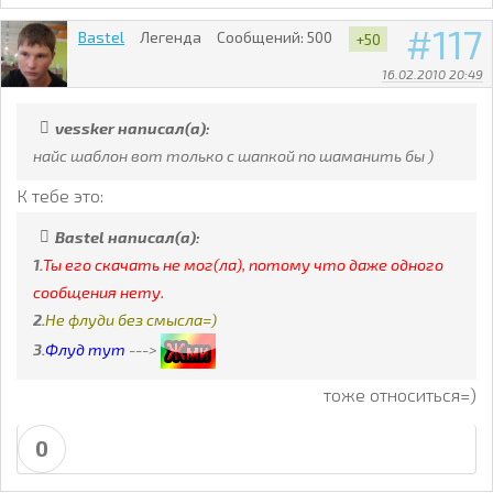
117
Bastel
Легенда
Сообщений:
500
+50
16.02.2010 20:49
vessker написал(а):
найс шаблон вот только с шапкой по шаманить бы )
К тебе это:
Bastel написал(а):
1.
Ты его скачать не мог(ла), потому что даже одного
сообщения нету.
2.
Не флуди без смысла=)
3.
Флуд тут
--->
тоже относиться=)
0