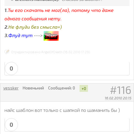
1.
Ты его скачать не мог(ла), потому что даже
одного сообщения нету.
2.
Не флуди без смысла=)
3.
Флуд тут
--->
Отредактировано AngelOfDeath (16.02.2010 17:29)
0
116
vessker
Новенький
Сообщений:
0
+0
16.02.2010 20:15
найс шаблон вот только с шапкой по шаманить бы )
0