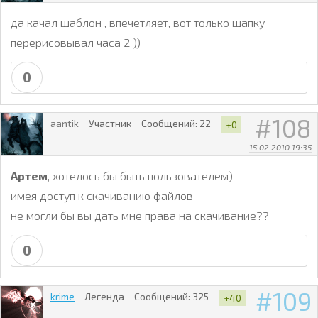
да качал шаблон , впечетляет, вот только шапку
перерисовывал часа 2 ))
0
108
aantik
Участник
Сообщений:
22
+0
15.02.2010 19:35
Артем
, хотелось бы быть пользователем)
имея доступ к скачиванию файлов
не могли бы вы дать мне права на скачивание??
0
109
krime
Легенда
Сообщений:
325
+40