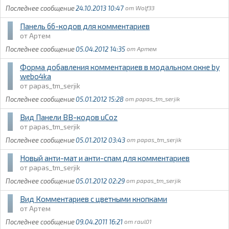
24.10.2013 10:47
Wolf33
Панель бб-кодов для комментариев
Артем
05.04.2012 14:35
Артем
Форма добавления комментариев в модальном окне by
webo4ka
papas_tm_serjik
05.01.2012 15:28
papas_tm_serjik
Вид Панели BB-кодов uCoz
papas_tm_serjik
05.01.2012 03:43
papas_tm_serjik
Новый анти-мат и анти-спам для комментариев
papas_tm_serjik
05.01.2012 02:29
papas_tm_serjik
Вид Комментариев с цветными кнопками
Артем
09.04.2011 16:21
raul01