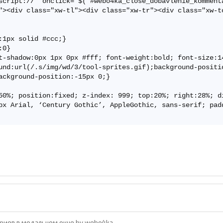
script://" onclick="$('#webo4ka_close_dobavlenie_komment
"><div class="xw-tl"><div class="xw-tr"><div class="xw-t
1px solid #ccc;} 

0} 

t-shadow:0px 1px 0px #fff; font-weight:bold; font-size:14
und:url(/.s/img/wd/3/tool-sprites.gif);background-positio
ackground-position:-15px 0;} 

50%; position:fixed; z-index: 999; top:20%; right:28%; di
px Arial, ‘Century Gothic’, AppleGothic, sans-serif; pad
иев в модальном окне by webo4ka