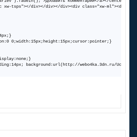
ariev').fadeIn();">Добавить комментарий</a></center><br> 
c xw-tsps"></div></div></div><div class="xw-ml"><div cla
px;} 

n:0 0;width:15px;height:15px;cursor:pointer;} 

splay:none;} 

ding:14px; background:url(http://webo4ka.3dn.ru/Ucoz2/kr