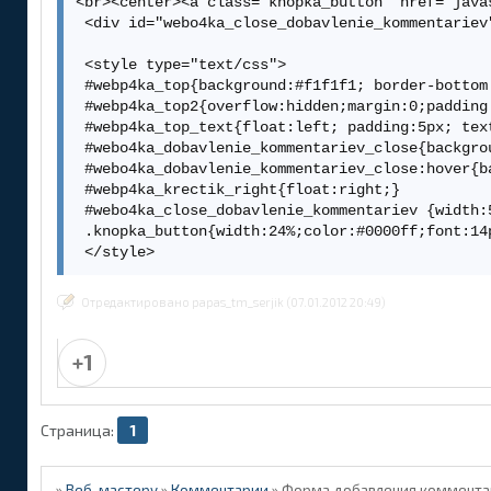
<br><center><a class="knopka_button" href="java
 <div id="webo4ka_close_dobavlenie_kommentariev
 <style type="text/css"> 

 #webp4ka_top{background:#f1f1f1; border-bottom:
 #webp4ka_top2{overflow:hidden;margin:0;padding:
 #webp4ka_top_text{float:left; padding:5px; tex
 #webo4ka_dobavlenie_kommentariev_close{backgro
 #webo4ka_dobavlenie_kommentariev_close:hover{b
 #webp4ka_krectik_right{float:right;}  

 #webo4ka_close_dobavlenie_kommentariev {width:
 .knopka_button{width:24%;color:#0000ff;font:14
 </style>
Отредактировано papas_tm_serjik (07.01.2012 20:49)
+1
Страница:
1
»
Веб-мастеру
»
Комментарии
»
Форма добавления комментар