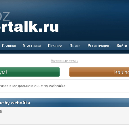
Участники
Правила
Поиск
Регистрация
Войти
Активные темы
ум!
Как п
иев в модальном окне by webo4ka
е by webo4ka
8