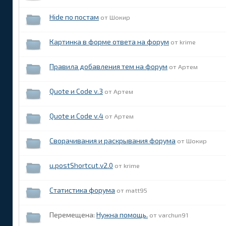
Hide по постам
Шокир
Картинка в форме ответа на форум
krime
Правила добавления тем на форум
Артем
Quote и Code v.3
Артем
Quote и Code v.4
Артем
Cворачивания и раскрывания форума
Шокир
u.postShortcut.v2.0
krime
Статистика форума
matt95
Перемещена:
Нужна помощь.
varchun91