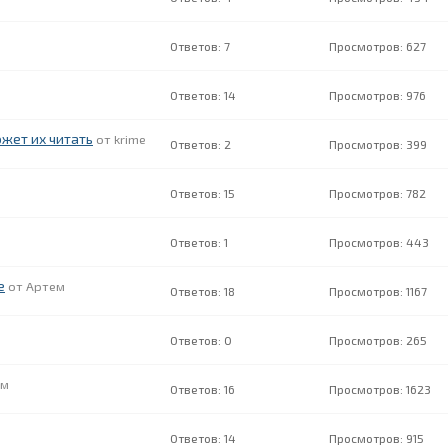
7
627
14
976
ожет их читать
krime
2
399
15
782
1
443
е
Артем
18
1167
0
265
ем
16
1623
14
915