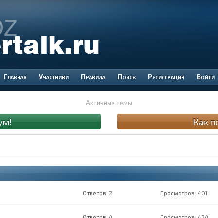
Участники
Правила
Поиск
Регистрация
Войти
Активные темы
ум!
Как п
2
401
4
434