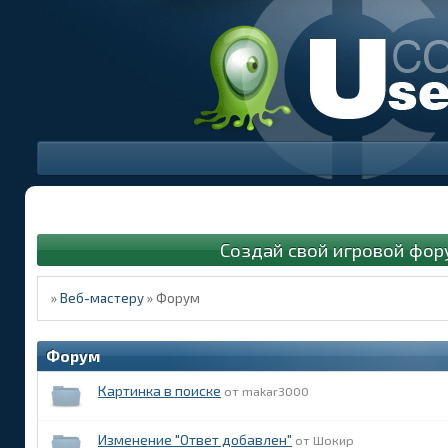
Создай свой игровой фор
»
Веб-мастеру
»
Форум
Форум
Картинка в поиске
makar3000
Изменение "Ответ добавлен"
Шокир