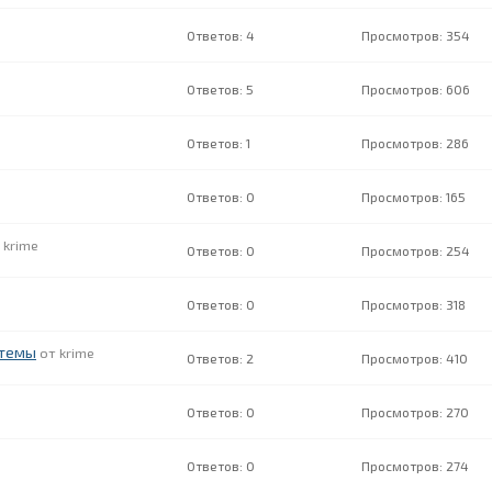
4
354
5
606
1
286
0
165
krime
0
254
0
318
 темы
krime
2
410
0
270
0
274