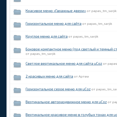
Красивое меню «Гаражные двери»
papas_tm_serjik
Горизонтальное меню для сайта
papas_tm_serjik
Круглое меню для сайта
papas_tm_serjik
Боковое компактное меню (под светлый и темный ст
papas_tm_serjik
Светлое вертикальное меню для сайта uCoz
papas
2 красивых меню для сайта
Артем
Горизонтальное серое меню для uCoz
papas_tm_ser
Вертикальное автораздвижное меню для uCoz
pa
Вертикальное красивое меню в голубых тонах для u