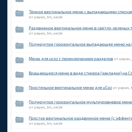
Тёмное вертикальное меню с выпадающими спискам
papas_tm_serjik
Раздвижное вертикальное меню в светло-зеленых т
papas_tm_serjik
Полукруглое горизонтальное выпадающее меню на 
Меню для ucoz с переключением разделов
papas_
Вращающееся меню в виде стикера (закладки) на C
Простенькое вертикальное меню для uCoz
papas_t
Полукруглое горизонтальное мультиуровневое меню
papas_tm_serjik
Простое вертикальное раздвижное меню (с эффект
papas_tm_serjik