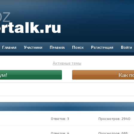
Участники
Правила
Поиск
Регистрация
Войти
Активные темы
ум!
Как п
3
2940
4
686