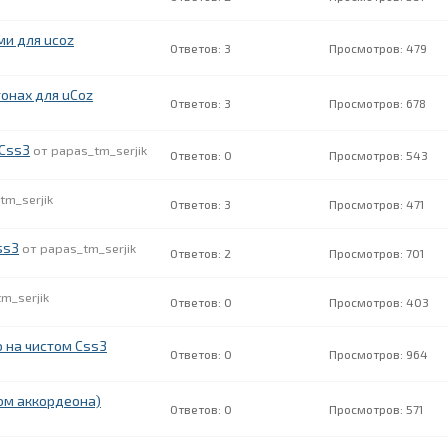
и для ucoz
3
479
онах для uCoz
3
678
Css3
papas_tm_serjik
0
543
tm_serjik
3
471
ss3
papas_tm_serjik
2
701
m_serjik
0
403
 на чистом Css3
0
964
ом аккордеона)
0
571