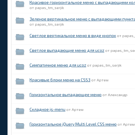
Красивое горизонтальное меню с выпадающими кол
papas_tm_serjik
Зеленое вертикальное меню с выпадающими пункт
papas_tm_serjik
Светлое вертикальное меню в виде кнопок
papas_
Светлое выпадающие меню для ucoz
papas_tm_ser
Симпатичное меню для ucoz
papas_tm_serjik
Красивые блоки меню на CSS3
Артем
Горизонтальное выпадающее меню
Александр
Складное js-menu
Артем
Горизонтальное jQuery Multi Level CSS меню
Артем