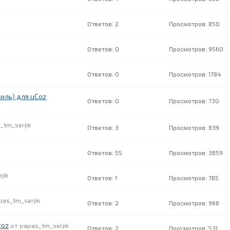
2
850
0
9560
0
1784
иль) для uCoz
0
730
_tm_serjik
3
839
55
3859
jik
1
785
pas_tm_serjik
2
968
coz
papas_tm_serjik
2
531