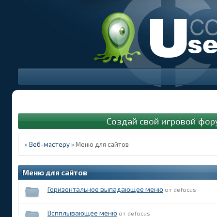
Создай свой игровой фор
»
Веб-мастеру
»
Меню для сайтов
Меню для сайтов
Горизонтальное выпадающее меню
defocus
Вспплывающее меню
defocus