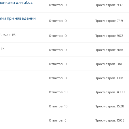
онками для uCoz
0
937
ами при наведении
0
749
tm_serjik
0
902
jik
0
486
0
361
0
1316
13
4333
15
1528
6
1503