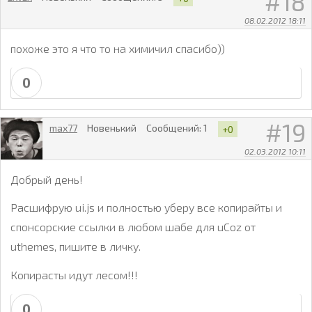
18
08.02.2012 18:11
похоже это я что то на химичил спасибо))
0
19
max77
Новенький
Сообщений:
1
+0
02.03.2012 10:11
Добрый день!
Расшифрую ui.js и полностью уберу все копирайты и
спонсорские ссылки в любом шабе для uCoz от
uthеmеs, пишите в личку.
Копирасты идут лесом!!!
0