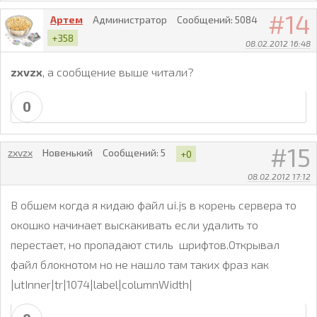
14
Артем
Администратор
Сообщений:
5084
+358
08.02.2012 16:48
zxvzx
, а сообщение выше читали?
0
15
zxvzx
Новенький
Сообщений:
5
+0
08.02.2012 17:12
В обшем когда я кидаю файл ui.js в корень сервера то
окошко начинает выскакивать если удалить то
перестает, но пропадают стиль шрифтов.Открывал
файл блокнотом но не нашло там таких фраз как
|utInner|tr|1074|label|columnWidth|