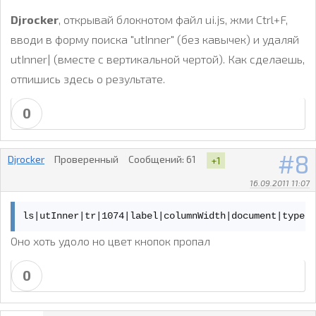
Djrocker
, открывай блокнотом файл ui.js, жми Ctrl+F,
вводи в форму поиска "utInner" (без кавычек) и удаляй
utInner| (вместе с вертикальной чертой). Как сделаешь,
отпишись здесь о результате.
0
8
Djrocker
Проверенный
Сообщений:
61
+1
16.09.2011 11:07
ls|utInner|tr|1074|label|columnWidth|document|type|
Оно хоть удоло но цвет кнопок пропал
0