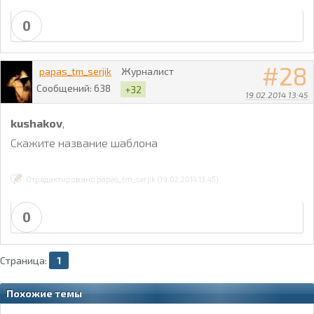
0
28
papas_tm_serjik
Журналист
Сообщений:
638
+32
19.02.2014 13:45
kushakov
,
Скажите название шаблона
Отредактировано papas_tm_serjik (19.02.2014 13:45)
0
Страница:
1
Похожие темы