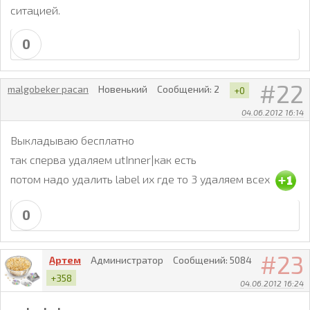
ситацией.
0
22
malgobeker pacan
Новенький
Сообщений:
2
+0
04.06.2012 16:14
Выкладываю бесплатно
так сперва удаляем utInner|как есть
потом надо удалить label их где то 3 удаляем всех
0
23
Артем
Администратор
Сообщений:
5084
+358
04.06.2012 16:24