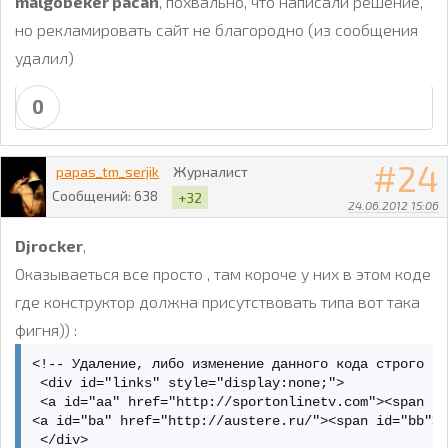
malgobeker pacan
, похвально, что написали решение,
но рекламировать сайт не благородно (из сообщения
удалил)
0
24
papas_tm_serjik
Журналист
Сообщений:
638
+32
24.06.2012 15:06
Djrocker
,
Оказываеться все просто , там короче у них в этом коде
где конструктор должна присутствовать типа вот така
фигня)) :
<!-- Удаление, либо изменение данного кода строго за
 <div id="links" style="display:none;">

 <a id="aa" href="http://sportonlinetv.com"><span id
<a id="ba" href="http://austere.ru/"><span id="bb">д
 </div>