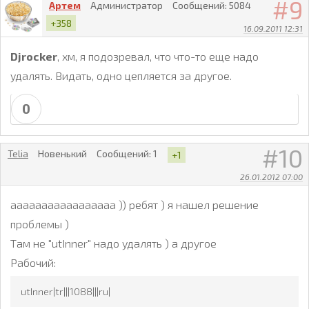
9
Артем
Администратор
Сообщений:
5084
+358
16.09.2011 12:31
Djrocker
, хм, я подозревал, что что-то еще надо
удалять. Видать, одно цепляется за другое.
0
10
Telia
Новенький
Сообщений:
1
+1
26.01.2012 07:00
ааааааааааааааааа )) ребят ) я нашел решение
проблемы )
Там не "utInner" надо удалять ) а другое
Рабочий:
utInner|tr|||1088|||ru|