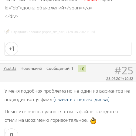
id="bb">доска объявлений</span></a>
</div>
Отредактировано papas_tm_serjik (24.06.2012 15:18)
+1
25
Ysol33
Новенький
Сообщений:
1
+0
23.01.2014 10:52
У меня подобная проблема но не один из вариантов не
подходит вот js файл
(скачать с яндекс диска)
Помогите очень нужно, в этом js файле находятся
стили на ucoz меню горизонтальное.
0