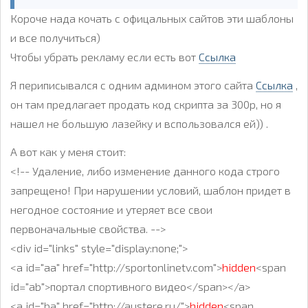
Короче нада кочать с офицальных сайтов эти шаблоны
и все получиться)
Чтобы убрать рекламу если есть вот
Ссылка
Я периписывался с одним админом этого сайта
Ссылка
,
он там предлагает продать код скрипта за 300р, но я
нашел не большую лазейку и вспользовался ей)) .
А вот как у меня стоит:
<!-- Удаление, либо изменение данного кода строго
запрещено! При нарушении условий, шаблон придет в
негодное состояние и утеряет все свои
первоначальные свойства. -->
<div id="links" style="display:none;">
<a id="aa" href="http://sportonlinetv.com">
hidden
<span
id="ab">портал спортивного видео</span></a>
<a id="ba" href="http://austere.ru/">
hidden
<span