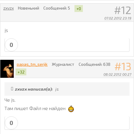
12
zxvzx
Новенький
Сообщений:
5
+0
07.02.2012 23:19
js
0
13
papas_tm_serjik
Журналист
Сообщений:
638
+32
08.02.2012 00:27
zxvzx написал(а):
js
Че js.
Там пишет Файл не найден
0