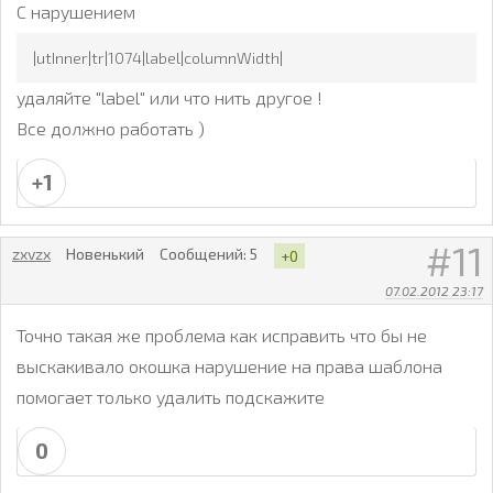
С нарушением
|utInner|tr|1074|label|columnWidth|
удаляйте "label" или что нить другое !
Все должно работать )
+1
11
zxvzx
Новенький
Сообщений:
5
+0
07.02.2012 23:17
Точно такая же проблема как исправить что бы не
выскакивало окошка нарушение на права шаблона
помогает только удалить подскажите
0