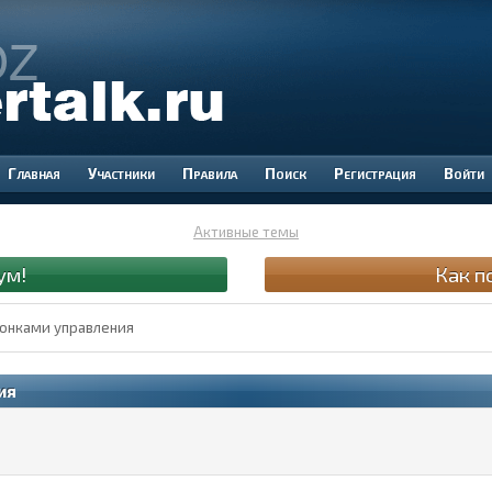
Участники
Правила
Поиск
Регистрация
Войти
Активные темы
ум!
Как п
конками управления
ия