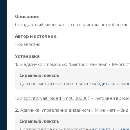
Описание
:
Стандартный мини-чат, но со скриптом автообновлен
Автор и источник
:
Неизвестно
Установка
:
1.
В админке с помощью "Быстрой замены" - Многост
Скрытый текст:
Для просмотра скрытого текста -
войдите
или
зар
Где
setInterval(reloadTimeC,30000);
- интервал време
2.
Админка: Управление дизайном » Мини-чат » Вид
Скрытый текст:
Для просмотра скрытого текста -
войдите
или
зар