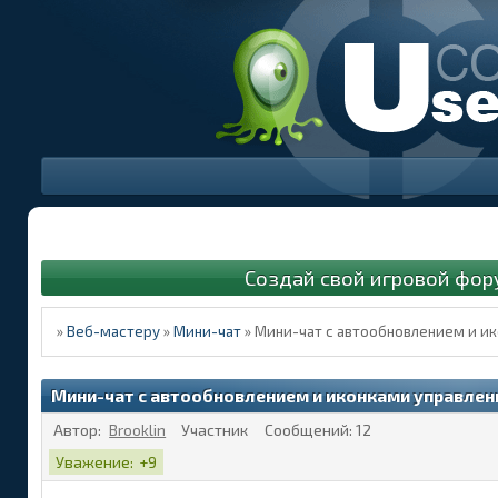
Создай свой игровой фор
»
Веб-мастеру
»
Мини-чат
»
Мини-чат с автообновлением и и
Мини-чат с автообновлением и иконками управлен
Автор:
Brooklin
Участник
Сообщений:
12
Уважение:
+9