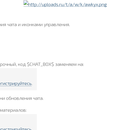
ия чата и иконками управления.
рочный, код $CHAT_BOX$ заменяем на:
егистрируйтесь
.
ни обновления чата.
 материалов:
егистрируйтесь
.