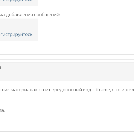
ма добавления сообщений:
егистрируйтесь
.
4
аших материалах стоит вредоносный код с iframe, я то и де
а.