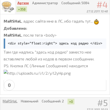
4
Артем
Администратор
Сообщений:
5084
+358
27.12.2011 10:48
MaRSHaL
, адрес сайта мне в ЛС, ибо гадать тут...
Добавлено:
MaRSHaL
, после тега <body>
<div style="float:right"> здесь код радио </div>
Там где надпись "здесь код радио" заместо нее
вставляете любой из кодов в первом сообщении.
PS: Кнопка ЛС (Личные Сообщения) находится
0
5
MaRSHaL
Новенький
Сообщений:
2
+0
27.12.2011 20:13