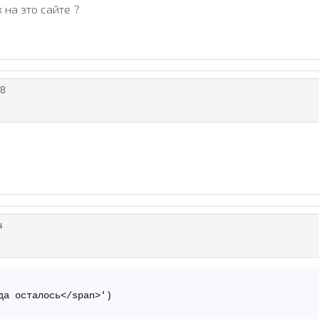
 на это сайте ?
8
4
а осталось</span>')
