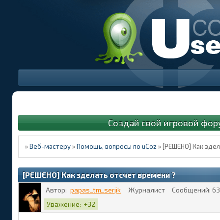
Создай свой игровой фор
»
Веб-мастеру
»
Помощь, вопросы по uCoz
»
[РЕШЕНО] Как здел
[РЕШЕНО] Как зделать отсчет времени ?
Автор:
papas_tm_serjik
Журналист
Сообщений:
63
Уважение:
+32