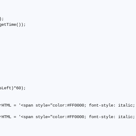
;

etTime());

Left)*60);

rHTML = '<span style="color:#FF0000; font-style: italic;
rHTML = '<span style="color:#FF0000; font-style: italic;