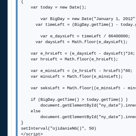
{

    var today = new Date();

        var BigDay = new Date("January 1, 2012")
      var timeLeft = (BigDay.getTime() - today.g
        var e_daysLeft = timeLeft / 86400000;

      var daysLeft = Math.floor(e_daysLeft);

    var e_hrsLeft = (e_daysLeft - daysLeft)*24;

    var hrsLeft = Math.floor(e_hrsLeft);

    var e_minsLeft = (e_hrsLeft - hrsLeft)*60;

    var minsLeft = Math.floor(e_minsLeft);

    var seksLeft = Math.floor((e_minsLeft - mins
    if (BigDay.getTime() > today.getTime() )

        document.getElementById("ny_date").inne
    else

        document.getElementById("ny_date").inne
}

setInterval("ojidanieNG()", 50)

</script>