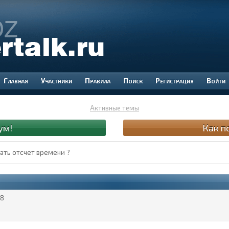
Участники
Правила
Поиск
Регистрация
Войти
Активные темы
ум!
Как п
ать отсчет времени ?
8