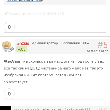
Отредактировано Admin (20.11.2012 18:32)
0
5
Артем
Администратор
Сообщений:
5084
+358
20.11.2012 18:37
AlexVapn
, на сколько я могу видеть из под гостя, у вас
всё так как надо. Единственное чего у вас нет, так это
изображений "нет аватара", остальное всё
присутствует.
0
papas_tm_serjik
Журналист
Сообщений:
638