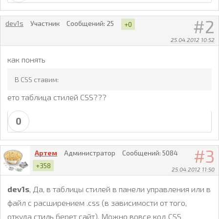
2
dev1s
Участник
Сообщений:
25
+0
25.04.2012 10:52
как понять
В CSS ставим:
ето таблица стилей СSS???
0
3
Артем
Администратор
Сообщений:
5084
+358
25.04.2012 11:50
dev1s
, Да, в таблицы стилей в панели управления или в
файл с расширением .css (в зависимости от того,
откуда стиль берет сайт). Можно вовсе код CSS