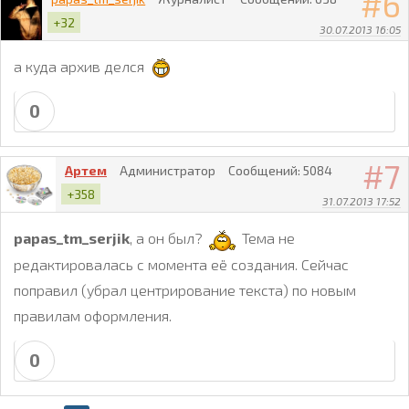
6
+32
30.07.2013 16:05
а куда архив делся
0
7
Артем
Администратор
Сообщений:
5084
+358
31.07.2013 17:52
papas_tm_serjik
, а он был?
Тема не
редактировалась с момента её создания. Сейчас
поправил (убрал центрирование текста) по новым
правилам оформления.
0