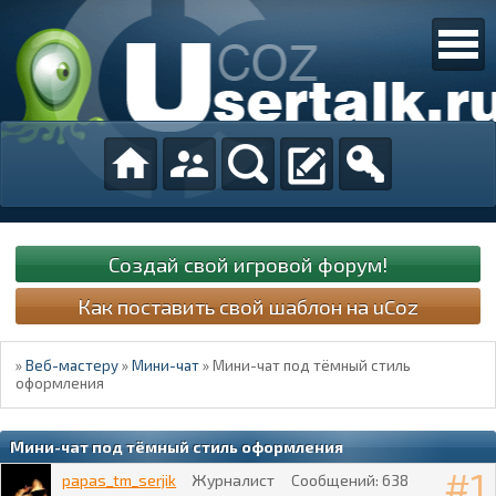
Создай свой игровой форум!
Как поставить свой шаблон на uCoz
»
Веб-мастеру
»
Мини-чат
»
Мини-чат под тёмный стиль
оформления
Мини-чат под тёмный стиль оформления
1
papas_tm_serjik
Журналист
Сообщений:
638