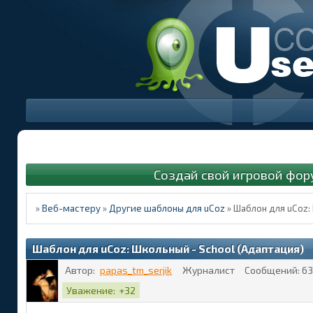
Создай свой игровой фор
»
Веб-мастеру
»
Другие шаблоны для uCoz
»
Шаблон для uCoz:
Шаблон для uCoz: Школьный - School (Адаптация)
Автор:
papas_tm_serjik
Журналист
Сообщений:
63
Уважение:
+32