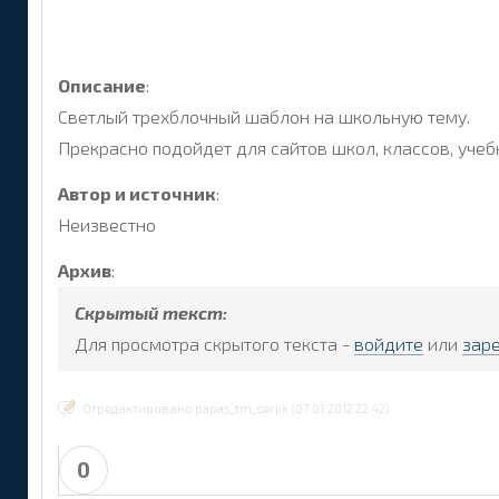
Описание
:
Светлый трехблочный шаблон на школьную тему.
Прекрасно подойдет для сайтов школ, классов, уче
Автор и источник
:
Неизвестно
Архив
:
Скрытый текст:
Для просмотра скрытого текста -
войдите
или
зар
Отредактировано papas_tm_serjik (07.01.2012 22:42)
0