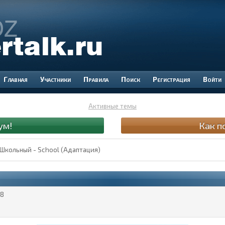
Участники
Правила
Поиск
Регистрация
Войти
Активные темы
ум!
Как п
 Школьный - School (Адаптация)
8