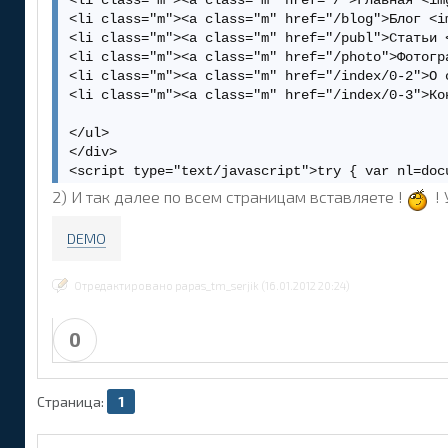
<li class="m"><a class="m" href="/">Главная <im
<li class="m"><a class="m" href="/blog">Блог <i
<li class="m"><a class="m" href="/publ">Статьи 
<li class="m"><a class="m" href="/photo">Фотогр
<li class="m"><a class="m" href="/index/0-2">О 
<li class="m"><a class="m" href="/index/0-3">Ко
</ul>

</div>

<script type="text/javascript">try { var nl=doc
 <td align="right" height="185" width="25%"><im
2) И так далее по всем страницам вставляете !
! 
 <td height="185" width="30%"><img src="//web.u
</tr>

DEMO
<!-- /Header -->

<!-- Body -->

Отредактировано papas_tm_serjik (16.01.2012 20:24)
<tr>

 <td width="20%"><br></td>

0
 <td colspan="2" height="50%" valign="top">

 <table style="border: 1px solid rgb(108, 108, 
Страница:
1
$LAST_NEWS$<p>  </p></td></tr></tbody></table>
