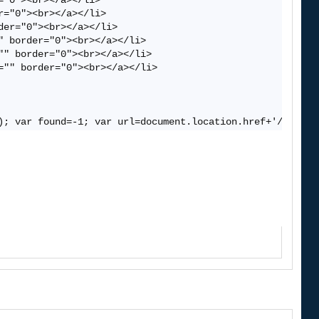
"0"><br></a></li>

="0"><br></a></li>

er="0"><br></a></li>

 border="0"><br></a></li>

" border="0"><br></a></li>

"" border="0"><br></a></li>

); var found=-1; var url=document.location.href+'/'; var
t="100%" width="100%"><tbody><tr><td style="background: 