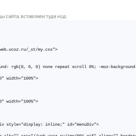
ы сайта, вставляем туда код:
eb.ucoz.ru/_st/my.css">

und: rgb(0, 0, 0) none repeat scroll 0%; -moz-background
" width="100%">

" width="100%">

iv style="display: inline;" id="menuDiv">
