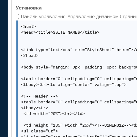
Установка
:
1) Панель управления: Управление дизайном Страниц
<html>

<head><title>$SITE_NAME$</title>

<link type="text/css" rel="StyleSheet" href="//w
</head>

<body style="margin: 0px; padding: 0px; backgro
<table border="0" cellpadding="0" cellspacing="0
<tbody><tr><td align="center" valign="top">

<!-- Header -->

<table border="0" cellpadding="0" cellspacing="0
<tbody><tr>

 <td width="20%"><br></td>

 <td height="185" width="25%"><!--U1MENU1Z--><d
<ul class="uz">
