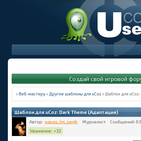
Создай свой игровой фор
»
Веб-мастеру
»
Другие шаблоны для uCoz
»
Шаблон для uCoz:
Шаблон для uCoz: Dark Theme (Адаптация)
Автор:
papas_tm_serjik
Журналист
Сообщений:
63
Уважение:
+32