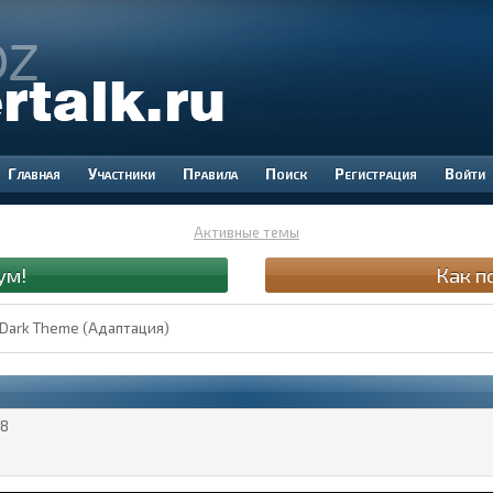
Участники
Правила
Поиск
Регистрация
Войти
Активные темы
ум!
Как п
 Dark Theme (Адаптация)
8