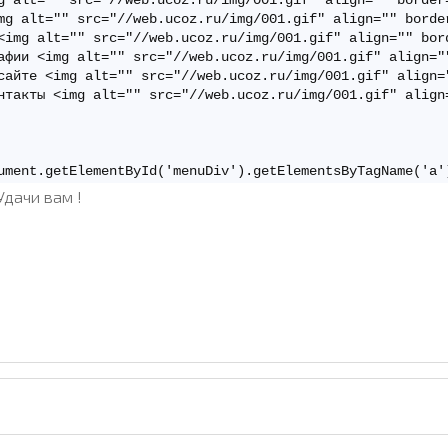
g alt="" src="//web.ucoz.ru/img/001.gif" align="" border=
mg alt="" src="//web.ucoz.ru/img/001.gif" align="" border
<img alt="" src="//web.ucoz.ru/img/001.gif" align="" bord
афии <img alt="" src="//web.ucoz.ru/img/001.gif" align=""
сайте <img alt="" src="//web.ucoz.ru/img/001.gif" align="
нтакты <img alt="" src="//web.ucoz.ru/img/001.gif" align=
ument.getElementById('menuDiv').getElementsByTagName('a'
g src="//web.ucoz.ru/img/h1.gif" border="0"></td>

Удачи вам !
coz.ru/img/h11.gif" border="0"></td>

108);" border="0" cellpadding="15" cellspacing="0" heigh