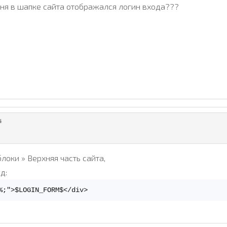
ня в шапке сайта отображался логин входа???
4
оки » Верхняя часть сайта,
д:
%;">$LOGIN_FORM$</div>