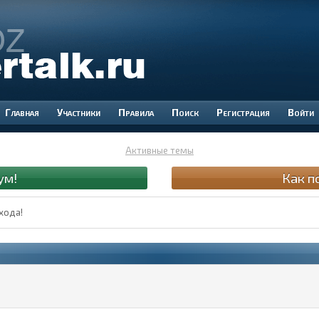
Участники
Правила
Поиск
Регистрация
Войти
Активные темы
ум!
Как п
хода!