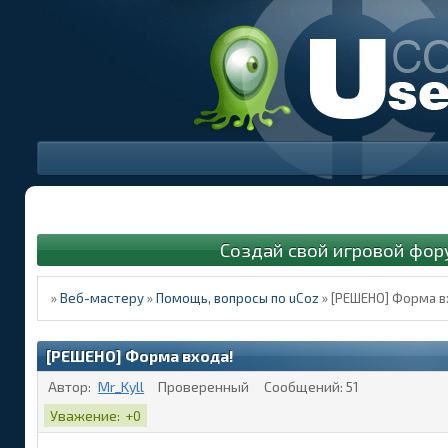
Создай свой игровой фор
»
Веб-мастеру
»
Помощь, вопросы по uCoz
»
[РЕШЕНО] Форма в
[РЕШЕНО] Форма входа!
Автор:
Mr_Kyll
Проверенный
Сообщений:
51
Уважение:
+0