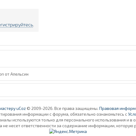
егистрируйтесь
.
on от Апельсин
мастеру uCoz
© 2009-2026. Все права защищены.
Правовая информ
итирования информации с форума, обязательно ознакомьтесь с
Усл
алы используются только для персонального использования и в 
а не несет ответственности за содержание информации, которую 