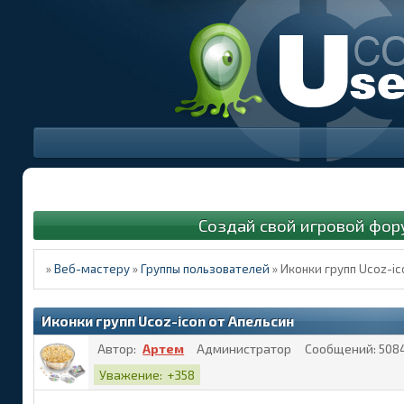
Создай свой игровой фор
»
Веб-мастеру
»
Группы пользователей
»
Иконки групп Ucoz-ic
Иконки групп Ucoz-icon от Апельсин
Автор:
Артем
Администратор
Сообщений:
508
Уважение:
+358