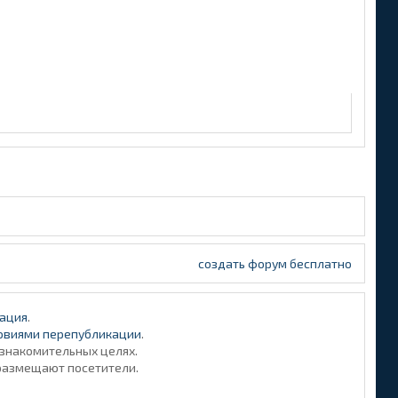
создать форум бесплатно
ация
.
овиями перепубликации
.
ознакомительных целях.
размещают посетители.