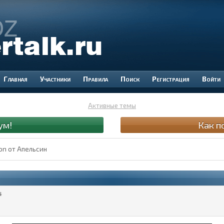
Участники
Правила
Поиск
Регистрация
Войти
Активные темы
ум!
Как п
on от Апельсин
4