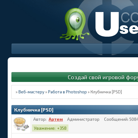
Создай свой игровой фор
»
Веб-мастеру
»
Работа в Photoshop
»
Клубничка [PSD]
Клубничка [PSD]
Автор:
Артем
Администратор
Сообщений:
508
Уважение:
+358