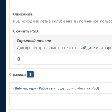
Описание
:
PSD исходник летней клубнички выполненной пользо
Скачать PSD
:
Скрытый текст:
Для просмотра скрытого текста -
войдите
или
зар
0
Страница:
1
»
Веб-мастеру
»
Работа в Photoshop
»
Клубничка [PSD]