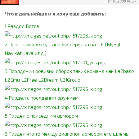
01.10.2009 00:37
Что в дальнейшем я хочу еще добавить:
1.Раздел Ботов
2.Прогграмы для установки сервера на ПК (MySql,
Navikat, Java ит.д.)
3.Псолдении ревизии сборок таких команд как La2base
L2Emu L2Free L2Dream L2JGroup
4.Раздел с послденим оружием
5.Раздел с полседним армором
6.Раздел что то между виапонои армором ето шлемы