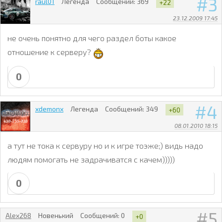
3
raul01
Легенда
Сообщений:
369
+22
23.12.2009 17:45
не очень понятно для чего раздел боты какое
отношение к серверу?
0
4
xdemonx
Легенда
Сообщений:
349
+60
08.01.2010 18:15
а тут не тока к сервуру но и к игре тоэже;) видь надо
людям помогать не задрачиватся с качем)))))
0
5
Alex268
Новенький
Сообщений:
0
+0