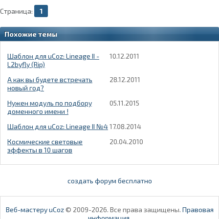
Страница:
1
Похожие темы
Шаблон для uCoz: Lineage II -
10.12.2011
L2byfly (Rip)
А как вы будете встречать
28.12.2011
новый год?
Нужен модуль по подбору
05.11.2015
доменного имени !
Шаблон для uCoz: Lineage II №4
17.08.2014
Космические световые
20.04.2010
эффекты в 10 шагов
создать форум бесплатно
Веб-мастеру uCoz
© 2009-2026. Все права защищены.
Правовая
информация
.