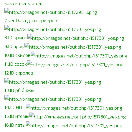
крылья тату и т.д.
7.GeoData для серверов
8.ID армор
9.ID проф
10.ID скилов
11.ID сосок
12.ID скролов
13.ID рб бижы
14.ID НПЦ
15.ID итемы
16.ID петы