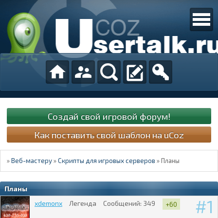
Создай свой игровой форум!
Как поставить свой шаблон на uCoz
»
Веб-мастеру
»
Скрипты для игровых серверов
»
Планы
Планы
1
xdemonx
Легенда
Сообщений:
349
+60