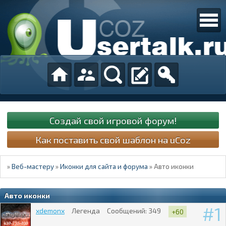
Создай свой игровой форум!
Как поставить свой шаблон на uCoz
»
Веб-мастеру
»
Иконки для сайта и форума
»
Авто иконки
Авто иконки
1
xdemonx
Легенда
Сообщений:
349
+60