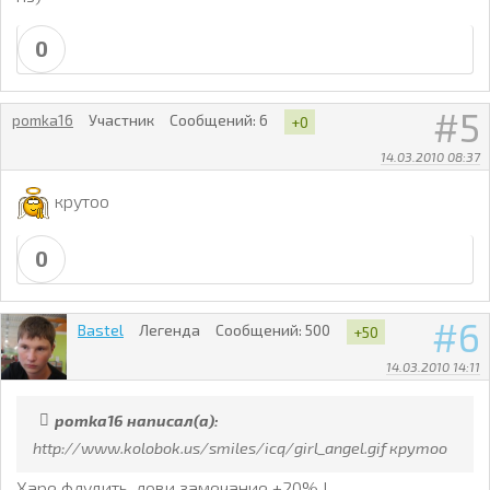
0
5
pomka16
Участник
Сообщений:
6
+0
14.03.2010 08:37
крутоо
0
6
Bastel
Легенда
Сообщений:
500
+50
14.03.2010 14:11
pomka16 написал(а):
http://www.kolobok.us/smiles/icq/girl_angel.gif крутоо
Харе флудить, лови замечание +20% !