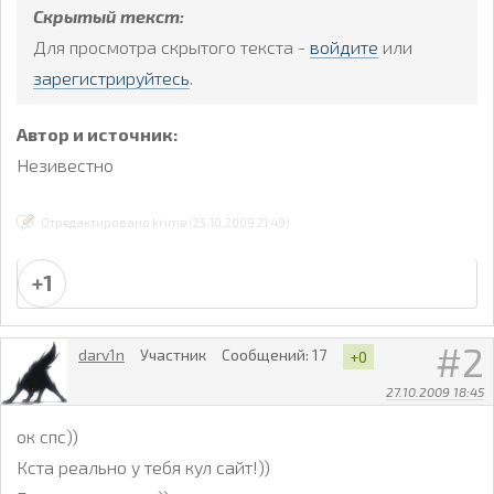
Скрытый текст:
Для просмотра скрытого текста -
войдите
или
зарегистрируйтесь
.
Автор и источник:
Незивестно
Отредактировано krime (25.10.2009 21:49)
+1
2
darv1n
Участник
Сообщений:
17
+0
27.10.2009 18:45
ок спс))
Кста реально у тебя кул сайт!))