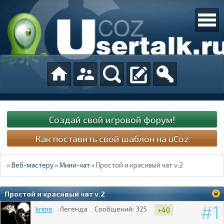
Создай свой игровой форум!
Как поставить свой шаблон на uCoz
»
Веб-мастеру
»
Мини-чат
»
Простой и красивый чат v.2
Простой и красивый чат v.2
1
krime
Легенда
Сообщений:
325
+40