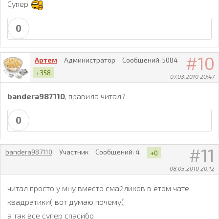
Супер
0
10
Артем
Администратор
Сообщений:
5084
+358
07.03.2010 20:47
bandera987110
, правила читал?
0
11
bandera987110
Участник
Сообщений:
4
+0
08.03.2010 20:12
читал просто у мну вместо смайликов в етом чате
квадратики( вот думаю почему(
а так все супер спасибо