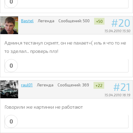
0
20
Bastel
Легенда
Сообщений:
500
+50
15.04.2010 15:50
Админ,я тестанул скрипт, он не пахает=( иль я что то не
то зделал... проверь плз!
0
21
raul01
Легенда
Сообщений:
369
+22
15.04.2010 16:19
Говорили же картинки не работают
0