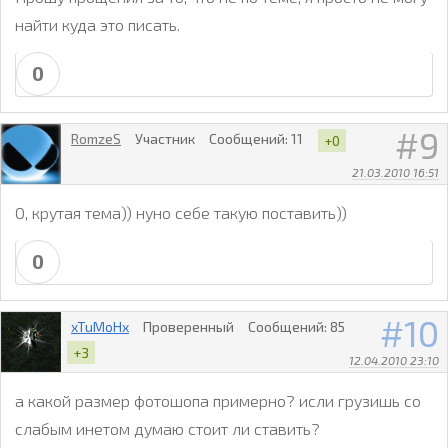
найти куда это писать.
0
9
RomzeS
Участник
Сообщений:
11
+0
21.03.2010 16:51
О, крутая тема)) нуно себе такую поставить))
0
10
xTuMoHx
Проверенный
Сообщений:
85
+3
12.04.2010 23:10
а какой размер фотошопа примерно? исли грузишь со
слабым инетом думаю стоит ли ставить?