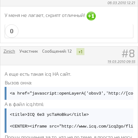
06.03.2010 12:21
У меня не лагает, скрипт отличный!
0
8
Zinich
Участник
Сообщений:
12
+1
19.03.2010 09:55
А еще есть такая icq НА сайт.
Вызов окна:
<a href="javascript:openLayerA('obsv3','http://[col
А в файл icq.html:
<title>ICQ 6e3 ycTaHoBku</title>

<CENTER><iframe src="http://www.icq.com/icq2go/flic
Прошу прощения за то, что не по теме, я просто не могу