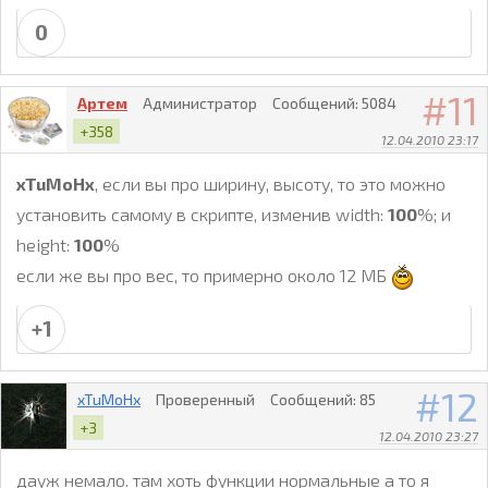
0
11
Артем
Администратор
Сообщений:
5084
+358
12.04.2010 23:17
xTuMoHx
, если вы про ширину, высоту, то это можно
установить самому в скрипте, изменив width:
100
%; и
height:
100
%
если же вы про вес, то примерно около 12 МБ
+1
12
xTuMoHx
Проверенный
Сообщений:
85
+3
12.04.2010 23:27
дауж немало. там хоть функции нормальные а то я