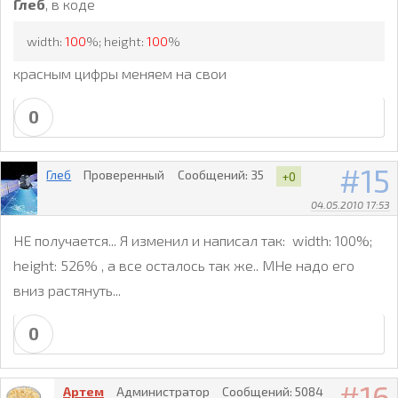
Глеб
, в коде
width:
100
%; height:
100
%
красным цифры меняем на свои
0
15
Глеб
Проверенный
Сообщений:
35
+0
04.05.2010 17:53
НЕ получается... Я изменил и написал так: width: 100%;
height: 526% , а все осталось так же.. МНе надо его
вниз растянуть...
0
16
Артем
Администратор
Сообщений:
5084