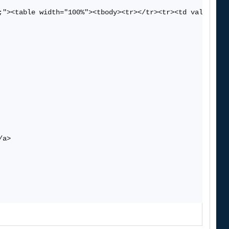
;"><table width="100%"><tbody><tr></tr><tr><td valign="to
a>
