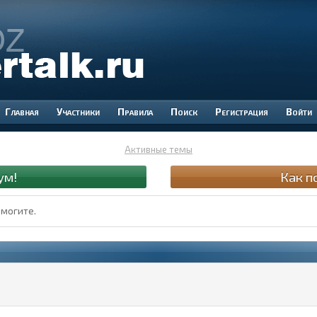
Участники
Правила
Поиск
Регистрация
Войти
Активные темы
ум!
Как п
омогите.