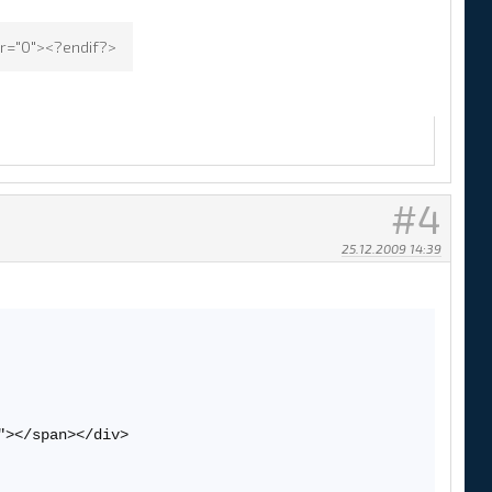
er="0"><?endif?>
4
25.12.2009 14:39
></span></div>
