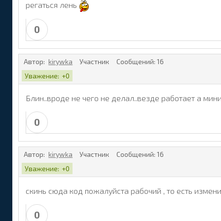
регаться лень
 </tr>

<!--ENDIF-->

0
<!--IF-->

<!--IF--><tr>

 <td bgcolor="#ebebeb">Авторитет: </td>

Автор:
kirywka
Участник
Сообщений:
16
 <td align="center" bgcolor="#ebebeb"> <span st
 </tr>

Уважение:
+0
 <tr>

Блин..вроде не чего не делал..везде работает а мин
 <td align="left" bgcolor="#ebebeb">Группа:<!--I
 <td align="center" bgcolor="#ebebeb"> $_GROUP_
 </tr>

0
<!--IF-->

<tr>

Автор:
kirywka
Участник
Сообщений:
16
 <td bgcolor="#ebebeb">Пол пользователя: </td>

 <td align="center" bgcolor="#ebebeb"><span cla
Уважение:
+0
 </tr>

скинь сюда код пожалуйста рабочий , то есть измени
 <tr>

 <td bgcolor="#ebebeb">Количество написанных соо
 <td align="center" bgcolor="#ebebeb"><a href="
0