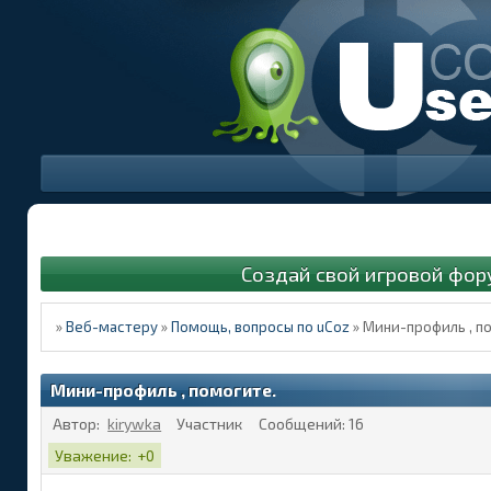
Создай свой игровой фор
»
Веб-мастеру
»
Помощь, вопросы по uCoz
»
Мини-профиль , п
Мини-профиль , помогите.
Автор:
kirywka
Участник
Сообщений:
16
Уважение:
+0