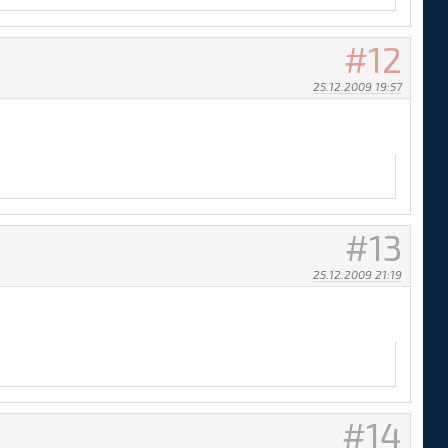
12
25.12.2009 19:57
13
25.12.2009 21:19
color:red;" title="Not verified e-mail">*</span><?endif?>
14