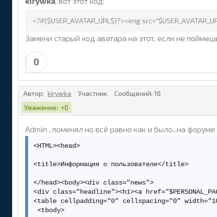
kirywka
, вот этот код:
<?if($USER_AVATAR_URL$)?><img src="$USER_AVATAR_URL
Замени старый код аватара на этот, если не поймеш
0
Автор:
kirywka
Участник
Сообщений:
16
Уважение:
+0
Admin , поменял но всё равно как и было...на форуме 
<HTML><head>

<title>Информация о пользователе</title>

</head><body><div class="news">

<div class="headline"><h1><a href="$PERSONAL_PA
<table cellpadding="0" cellspacing="0" width="10
 <tbody>
