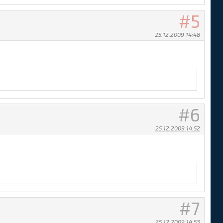
5
25.12.2009 14:48
6
/komment/no_ava.png" border="0"><?endif?>

25.12.2009 14:52
7
25.12.2009 14:53