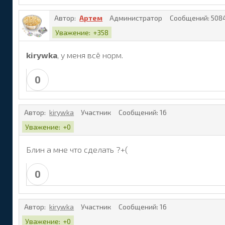
 <br></td>

Автор:
Артем
Администратор
Сообщений:
508
 <td background="https://freemanager.ucoz.com/_
Уважение:
+358
 <br></td>

 </tr>

kirywka
, у меня всё норм.
 <tr>

 <td background="https://freemanager.ucoz.com/_
 <br></td>

0
 <td>

<?if($USER_AVATAR_URL$)?><img src="$USER_AVATAR
Автор:
kirywka
Участник
Сообщений:
16
Уважение:
+0
 </td>

 <td background="https://freemanager.ucoz.com/_
Блин а мне что сделать ?+(
 <br></td>

 </tr>

 <tr>

0
 <td background="https://freemanager.ucoz.com/_
 <br></td>

 <td background="https://freemanager.ucoz.com/_
Автор:
kirywka
Участник
Сообщений:
16
 <br></td>

Уважение:
+0