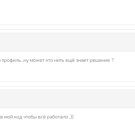
yle="font-size: 8pt;">[ $_RANK_NAME$ ][id: $_USER_ID$] $_
и профиль...ну может кто нить ещё знает решение ?
F--> <br></td>

NAME$ <!--IF--> $MODER_PANEL$</td>

ss="udtb"><strong></strong></span> <!--IF-->[ $_GENDER_NA
в мой код чтобы всё работало ,))
бщений: </td>

$_FORUM_ACTIVITY_URL$" target="_blank"><b>$_FORUM_ENTRIES