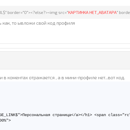
$" border="0"><?else?><img src="
КАРТИНКА НЕТ_АВАТАРА
" bord
ь как, то ывложи свой код профиля
и в коментах отражается , а в мини-профиле нет...вот код.
GE_LINK$">Персональная страница</a></h1> <span class="rc"
0%">
