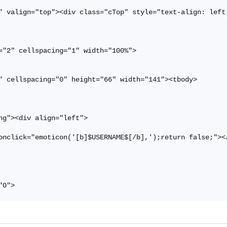
" valign="top"><div class="cTop" style="text-align: left
="2" cellspacing="1" width="100%">

" cellspacing="0" height="66" width="141"><tbody>

g"><div align="left">

onclick="emoticon('[b]$USERNAME$[/b],');return false;"></
0">

ph/2/2/172831049.png" height="17" width="17">

ph/2/2/751180000.png" height="17">
