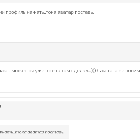
ph/2/2/172063974.png" height="17" width="17">

ни профиль нажать..тока аватар поставь.
NDIF-->

аю... может ты уже что-то там сделал...))) Сам того не поним
 style="padding: 3px; text-align: center;"><b style="col
4
230); margin: 5px 0px; padding: 1px;" border="0" cellpadd
ажать..тока аватар поставь.
"javascript://" onclick="prompt('Адрес профиля данного п