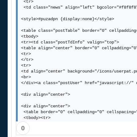
 <tr>

 <td class="news" align="left" bgcolor="#f8f8f8
<style>#puzadpn {display:none}</style>

<table class="postTable" border="0" cellpadding
<tbody>

<tr><td class="postTdInfo" valign="top">

<table align="center" border="0" cellpadding="0
<tr>

</tr>

<tr>

<td align="center" background="/icons/userpat.pn
<br>

</div><a class="postUser" href="javascript://" 
<div align="center">

<div align="center">

 <table border="0" cellpadding="0" cellspacing="
 <tbody><tr>

 <td background="https://freemanager.ucoz.com/_
0
 <br></td>

 <td background="https://freemanager.ucoz.com/_