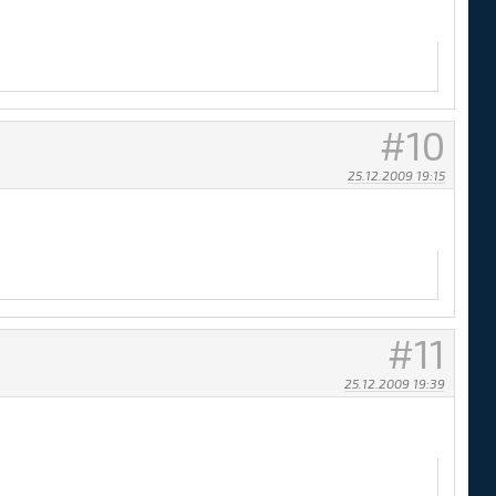
10
RANK_ICON$ </span><br></td>

25.12.2009 19:15
11
ME$ ]</td>

25.12.2009 19:39
$<br></b></a></td>
