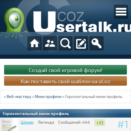
Создай свой игровой форум!
Как поставить свой шаблон на uCoz
»
Веб-мастеру
»
Мини профили
»
Горизонтальный мини профиль
Горизонтальный мини профиль
1
Шокир
Легенда
Сообщений:
444
+33