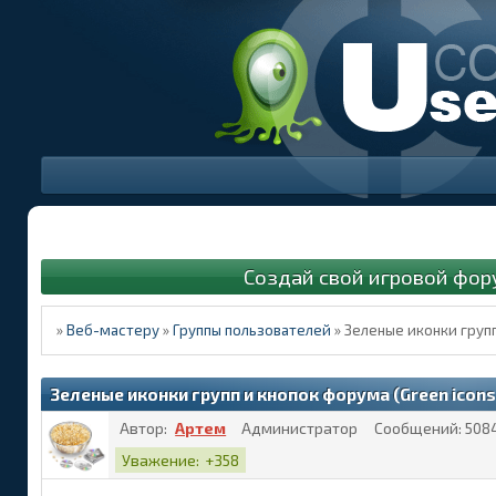
Создай свой игровой фор
»
Веб-мастеру
»
Группы пользователей
»
Зеленые иконки групп 
Зеленые иконки групп и кнопок форума (Green icons f
Автор:
Артем
Администратор
Сообщений:
508
Уважение:
+358