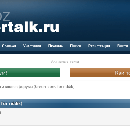
Участники
Правила
Поиск
Регистрация
Войти
Активные темы
ум!
Как п
и кнопок форума (Green icons for riddik)
or riddik)
4