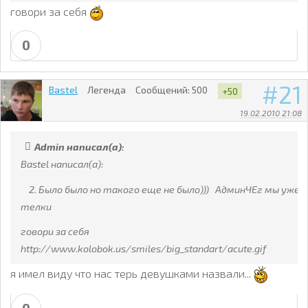
говори за себя
0
21
Bastel
Легенда
Сообщений:
500
+50
19.02.2010 21:08
Admin написал(а):
Bastel написал(а):
2. Было было но такого еще не было))) АдминЧЕг мы уже
телки
говори за себя
http://www.kolobok.us/smiles/big_standart/acute.gif
я имел виду что нас терь девушками назвали...