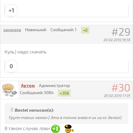
+1
29
хахахаха
Новенький
Сообщений:
1
+0
20.02.2010 16:55
Куль) надо скачать
0
30
Артем
Администратор
Сообщений:
5084
+358
20.02.2010 17:01
Bastel написал(а):
Групп таких нема=) Это я точно знаю я их из кс делал)
В таком случае лови