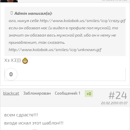
Admin написал(а):
ого, никуя себе http://www.kolobok.us/smiles/icq/crazy.gif
если он обозвал нас (и видел в профиле пол муской), то
значит он обозвал весь мужской род, ибо он к нему не
принадлежит, так сказать.
http://www.kolobok.us/smiles/icq/unknown.gif
Хз ХЗ)))
0
24
blackcat
Заблокирован
Сообщений:
1
+0
20.02.2010 01:07
всем сдрасте!!!
визде искал этот шаблон!!!