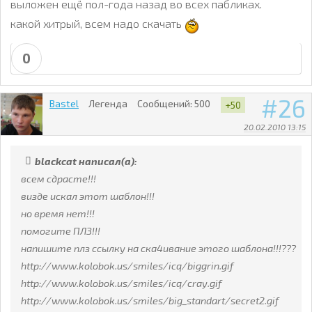
выложен ещё пол-года назад во всех пабликах.
какой хитрый, всем надо скачать
0
26
Bastel
Легенда
Сообщений:
500
+50
20.02.2010 13:15
blackcat написал(а):
всем сдрасте!!!
визде искал этот шаблон!!!
но время нет!!!
помогите ПЛЗ!!!
напишите плз ссылку на ска4ивание этого шаблона!!!???
http://www.kolobok.us/smiles/icq/biggrin.gif
http://www.kolobok.us/smiles/icq/cray.gif
http://www.kolobok.us/smiles/big_standart/secret2.gif