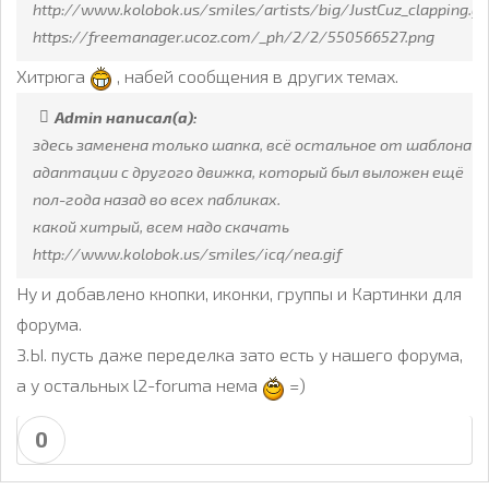
http://www.kolobok.us/smiles/artists/big/JustCuz_clapping.gi
https://freemanager.ucoz.com/_ph/2/2/550566527.png
Хитрюга
, набей сообщения в других темах.
Admin написал(а):
здесь заменена только шапка, всё остальное от шаблона-
адаптации с другого движка, который был выложен ещё
пол-года назад во всех пабликах.
какой хитрый, всем надо скачать
http://www.kolobok.us/smiles/icq/nea.gif
Ну и добавлено кнопки, иконки, группы и Картинки для
форума.
З.Ы. пусть даже переделка зато есть у нашего форума,
а у остальных l2-foruma нема
=)
0