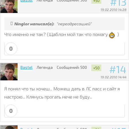
13
+50
19.02.2010 14:28
Ninglor написал(а):
"переадресацией"
Что именно не так? (Щаблон мой так что помагу
)
0
14
Bastel
Легенда
Сообщений:
500
+50
19.02.2010 14:44
Я понял что ты хочеш... Можеш дать в ЛС пасс и сайт я
настрою... Клянусь прогать нече не буду...
0