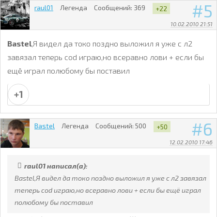
5
raul01
Легенда
Сообщений:
369
+22
10.02.2010 21:51
Bastel
,Я видел да токо поздно выложил я уже с л2
завязал теперь cod играю,но всеравно лови + если бы
ещё играл полюбому бы поставил
+1
6
Bastel
Легенда
Сообщений:
500
+50
12.02.2010 17:46
raul01 написал(а):
Bastel,Я видел да токо поздно выложил я уже с л2 завязал
теперь cod играю,но всеравно лови + если бы ещё играл
полюбому бы поставил