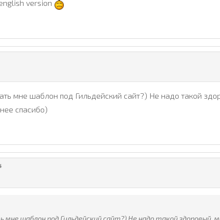
english version
лать мне шаблон под Гильдейский сайт?) Не надо такой здо
анее спасибо)
4
ь мне шаблон под Гильдейский сайт?) Не надо такой здоровый, м