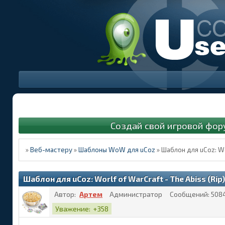
Создай свой игровой фор
»
Веб-мастеру
»
Шаблоны WoW для uCoz
»
Шаблон для uCoz: Wor
Шаблон для uCoz: Worlf of WarCraft - The Abiss (Rip)
Автор:
Артем
Администратор
Сообщений:
508
Уважение:
+358