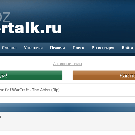
Участники
Правила
Поиск
Регистрация
Войти
Активные темы
ум!
Как п
lf of WarCraft - The Abiss (Rip)
4