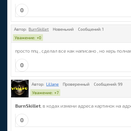
0
Автор:
BurnSkillet
Новенький
Сообщений:
1
Уважение:
+0
просто ппц , сделал все как написано , но херь полн
0
Автор:
LilJane
Проверенный
Сообщений:
99
Уважение:
+7
BurnSkillet
, в кодах измени адреса картинок на адр
0