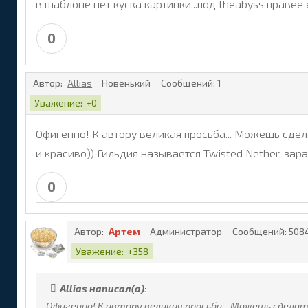
в шаблоне нет куска картинки...под theabyss правее 
0
Автор:
Allias
Новенький
Сообщений:
1
Уважение:
+0
Офигенно! К автору великая просьба... Можешь сде
и красиво)) Гильдия называется Twisted Nether, зар
0
Автор:
Артем
Администратор
Сообщений:
508
Уважение:
+358
Allias написал(а):
Офигенно! К автору великая просьба... Можешь сделат