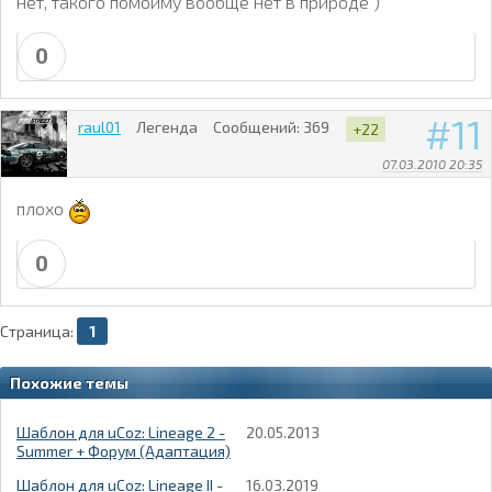
нет, такого помойму вообще нет в природе )
0
11
raul01
Легенда
Сообщений:
369
+22
07.03.2010 20:35
плохо
0
Страница:
1
Похожие темы
Шаблон для uCoz: Lineage 2 -
20.05.2013
Summer + Форум (Адаптация)
Шаблон для uCoz: Lineage II -
16.03.2019