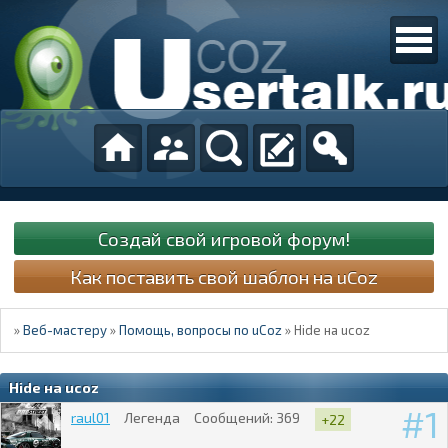
Создай свой игровой форум!
Как поставить свой шаблон на uCoz
»
Веб-мастеру
»
Помощь, вопросы по uCoz
»
Hide на ucoz
Hide на ucoz
1
raul01
Легенда
Сообщений:
369
+22