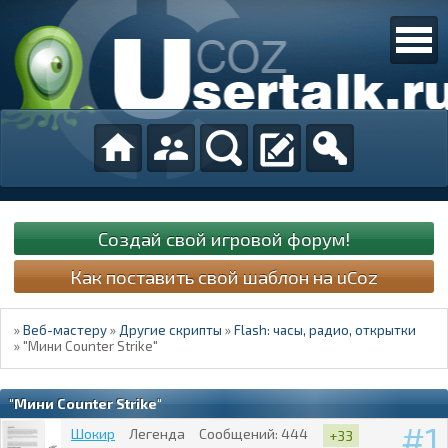
Создай свой игровой форум!
Как поставить свой шаблон на uCoz
»
Веб-мастеру
»
Другие скрипты
»
Flash: часы, радио, открытки
»
"Мини Counter Strike"
"Мини Counter Strike"
1
Шокир
Легенда
Сообщений:
444
+33