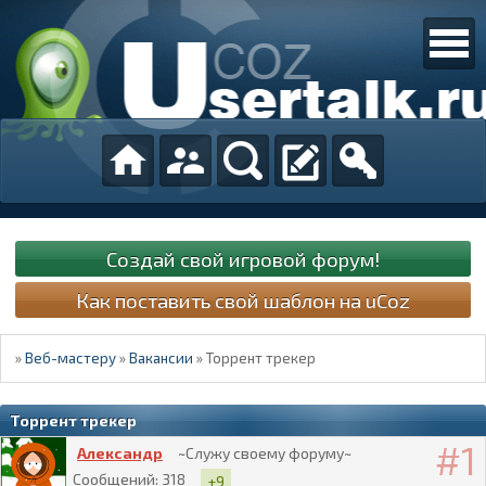
Создай свой игровой форум!
Как поставить свой шаблон на uCoz
»
Веб-мастеру
»
Вакансии
»
Торрент трекер
Торрент трекер
1
Александр
~Служу своему форуму~
Сообщений:
318
+9