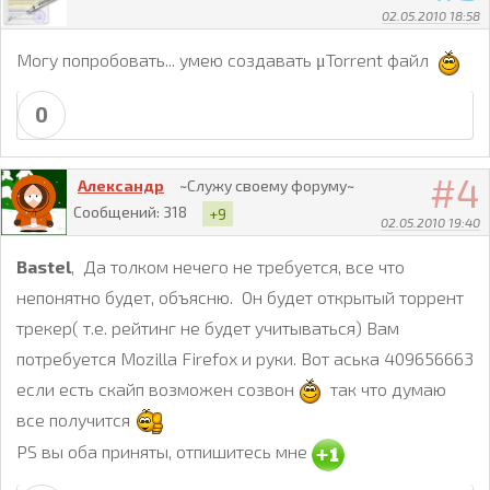
02.05.2010 18:58
Могу попробовать... умею создавать μTorrent файл
0
4
Александр
~Служу своему форуму~
Сообщений:
318
+9
02.05.2010 19:40
Bastel
, Да толком нечего не требуется, все что
непонятно будет, объясню. Он будет открытый торрент
трекер( т.е. рейтинг не будет учитываться) Вам
потребуется Mozilla Firefox и руки. Вот аська 409656663
если есть скайп возможен созвон
так что думаю
все получится
PS вы оба приняты, отпишитесь мне