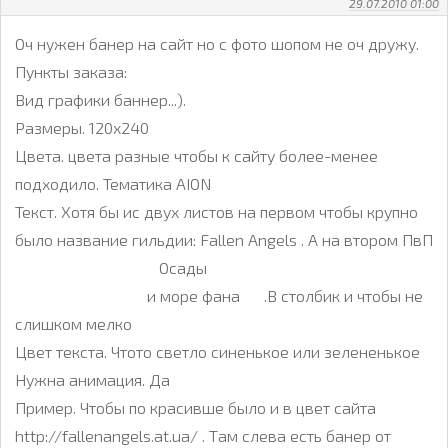
29.07.2010 01:00
Оч нужен банер на сайт но с фото шопом не оч дружу.
Пункты заказа:
Вид графики баннер...).
Размеры. 120х240
Цвета. цвета разные чтобы к сайту более-менее
подходило. Тематика AION
Текст. Хотя бы ис двух листов на первом чтобы крупно
было название гильдии: Fallen Angels . А на втором ПвП
Осады
и море фана .В столбик и чтобы не
слишком мелко
Цвет текста. Чтото светло синенькое или зелененькое
Нужна анимация. Да
Пример. Чтобы по красивше было и в цвет сайта
http://fallenangels.at.ua/ . Там слева есть банер от