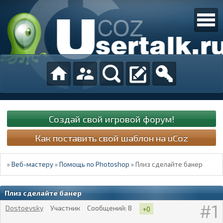
Создай свой игровой форум!
Как поставить свой шаблон на uCoz
»
Веб-мастеру
»
Помощь по Photoshop
»
Плиз сделайте банер
Плиз сделайте банер
1
Dostoevsky
Участник
Сообщений:
8
+0