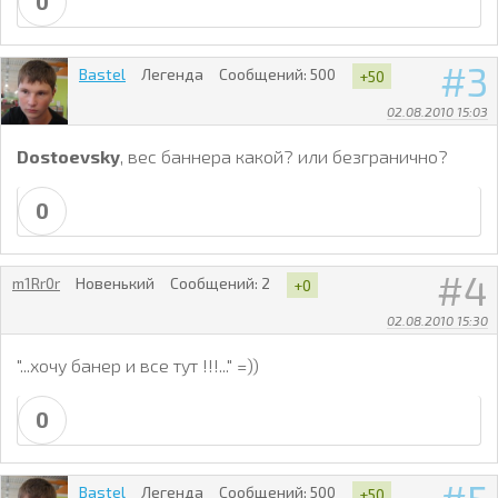
0
3
Bastel
Легенда
Сообщений:
500
+50
02.08.2010 15:03
Dostoevsky
, вес баннера какой? или безгранично?
0
4
m1Rr0r
Новенький
Сообщений:
2
+0
02.08.2010 15:30
"...хочу банер и все тут !!!..." =))
0
Bastel
Легенда
Сообщений:
500
+50