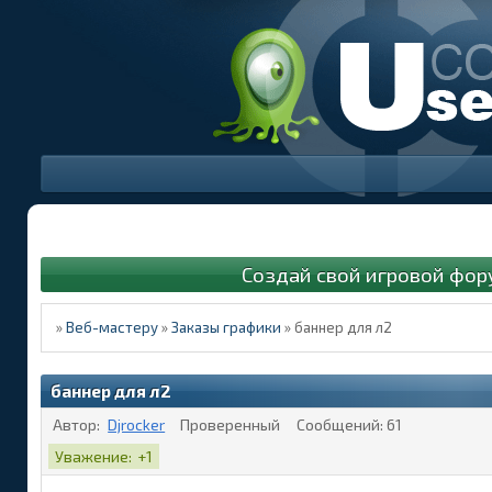
Создай свой игровой фор
»
Веб-мастеру
»
Заказы графики
»
баннер для л2
баннер для л2
Автор:
Djrocker
Проверенный
Сообщений:
61
Уважение:
+1