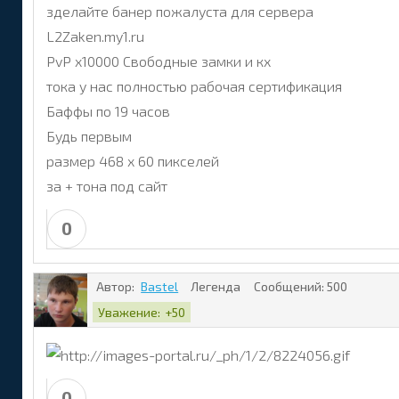
зделайте банер пожалуста для сервера
L2Zaken.my1.ru
PvP x10000 Свободные замки и кх
тока у нас полностью рабочая сертификация
Баффы по 19 часов
Будь первым
размер 468 x 60 пикселей
за + тона под сайт
0
Автор:
Bastel
Легенда
Сообщений:
500
Уважение:
+50
0