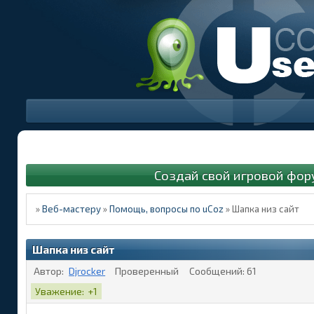
Создай свой игровой фор
»
Веб-мастеру
»
Помощь, вопросы по uCoz
»
Шапка низ сайт
Шапка низ сайт
Автор:
Djrocker
Проверенный
Сообщений:
61
Уважение:
+1