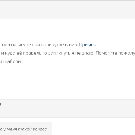
тоял на месте при прокрутке в низ.
Пример
и куда её правельно запихнуть я не знаю. Помогите пожалу
 и шаблон.
4
о у меня такой вопрос.