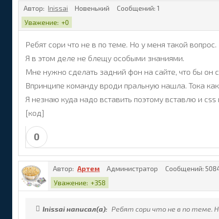
Автор:
Inissai
Новенький
Сообщений:
1
Уважение:
+0
Ребят сори что не в по теме. Но у меня такой вопрос.
Я в этом деле не блещу особыми знаниями.
Мне нужно сделать задний фон на сайте, что бы он с
Впринципе команду вроди пральную нашла. Тока как 
Я незнаю куда надо вставить поэтому вставлю и css
[код]
0
Автор:
Артем
Администратор
Сообщений:
508
Уважение:
+358
Inissai написал(а):
Ребят сори что не в по теме. Н