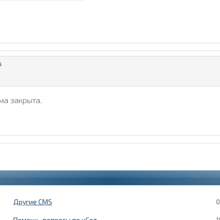
4
ма закрыта.
Другие CMS
0
Помощь, вопросы по uCoz
1