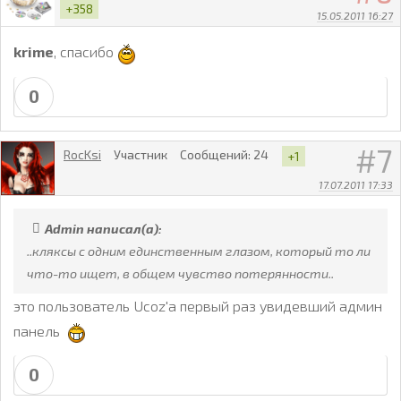
+358
15.05.2011 16:27
krime
, спасибо
0
7
RocKsi
Участник
Сообщений:
24
+1
17.07.2011 17:33
Admin написал(а):
..кляксы с одним единственным глазом, который то ли
что-то ищет, в общем чувство потерянности..
это пользователь Ucoz'a первый раз увидевший админ
панель
0