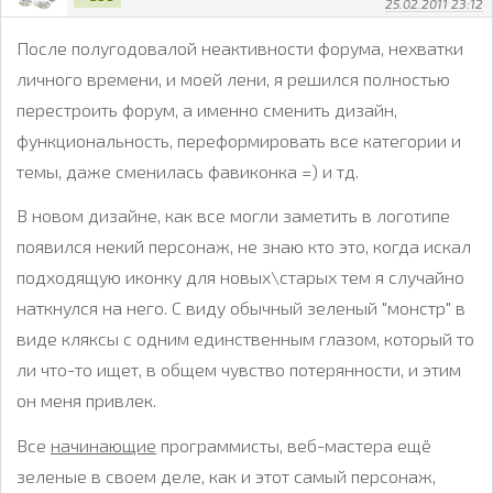
25.02.2011 23:12
После полугодовалой неактивности форума, нехватки
личного времени, и моей лени, я решился полностью
перестроить форум, а именно сменить дизайн,
функциональность, переформировать все категории и
темы, даже сменилась фавиконка =) и тд.
В новом дизайне, как все могли заметить в логотипе
появился некий персонаж, не знаю кто это, когда искал
подходящую иконку для новых\старых тем я случайно
наткнулся на него. С виду обычный зеленый "монстр" в
виде кляксы с одним единственным глазом, который то
ли что-то ищет, в общем чувство потерянности, и этим
он меня привлек.
Все
начинающие
программисты, веб-мастера ещё
зеленые в своем деле, как и этот самый персонаж,