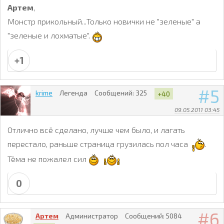
Артем
,
Монстр прикольный...Только новички не "зеленые" а
"зеленые и лохматые".
+1
5
krime
Легенда
Сообщений:
325
+40
09.05.2011 03:45
Отлично всё сделано, лучше чем было, и лагать
перестало, раньше страница грузилась пол часа
.
Тёма не пожалел сил
0
6
Артем
Администратор
Сообщений:
5084