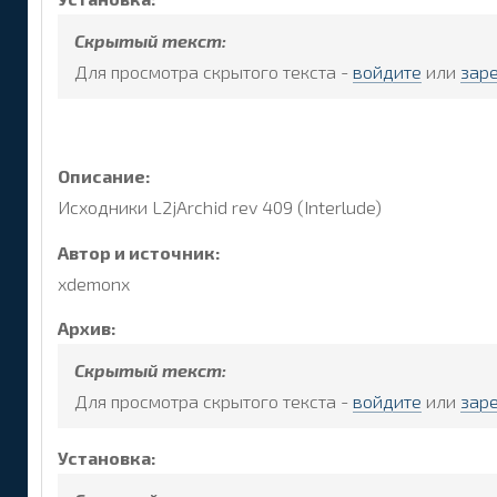
Скрытый текст:
Для просмотра скрытого текста -
войдите
или
зар
Описание:
Исходники L2jArchid rev 409 (Interlude)
Автор и источник:
xdemonx
Архив:
Скрытый текст:
Для просмотра скрытого текста -
войдите
или
зар
Установка: