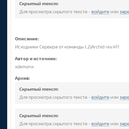
Скрытый текст:
Для просмотра скрытого текста -
войдите
или
зар
Описание:
Исходники Сервера от команды L2jArchid rev.411
Автор и источник:
xdemonx
Архив:
Скрытый текст:
Для просмотра скрытого текста -
войдите
или
зар
Скрытый текст:
Для просмотра скрытого текста -
войдите
или
зар