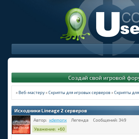
Создай свой игровой фор
»
Веб-мастеру
»
Скрипты для игровых серверов
»
Скрипты для 
Исходники Lineage 2 серверов
Автор:
xdemonx
Легенда
Сообщений:
349
Уважение:
+60