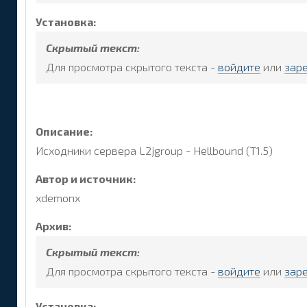
Установка:
Скрытый текст:
Для просмотра скрытого текста -
войдите
или
зар
Описание:
Исходники сервера L2jgroup - Hellbound (T1.5)
Автор и источник:
xdemonx
Архив:
Скрытый текст:
Для просмотра скрытого текста -
войдите
или
зар
Установка: