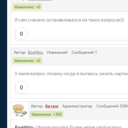
Уважение:
+0
Я сам сначало останавливался на таких вопросах))
0
Автор:
BogHblu
Новенький
Сообщений:
1
Уважение:
+0
У меня вопрос, почему когда я пытаюсь залить карти
0
Автор:
Артем
Администратор
Сообщений:
508
Уважение:
+358
BogHblu
, сформулируйте более четче свой вопрос.