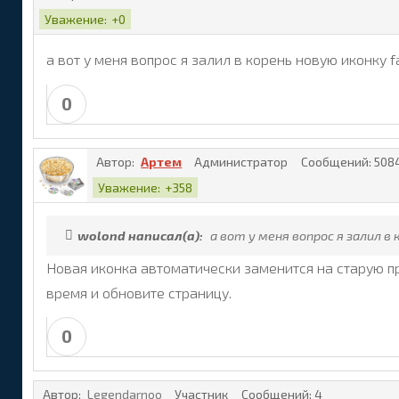
Уважение:
+0
а вот у меня вопрос я залил в корень новую иконку 
0
Автор:
Артем
Администратор
Сообщений:
508
Уважение:
+358
wolond написал(а):
а вот у меня вопрос я залил в
Новая иконка автоматически заменится на старую при
время и обновите страницу.
0
Автор:
Legendarnoo
Участник
Сообщений:
4