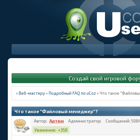
Создай свой игровой фор
»
Веб-мастеру
»
Подробный FAQ по uCoz
»
Что такое "Файлов
Что такое "Файловый менеджер"?
Автор:
Артем
Администратор
Сообщений:
508
Уважение:
+358