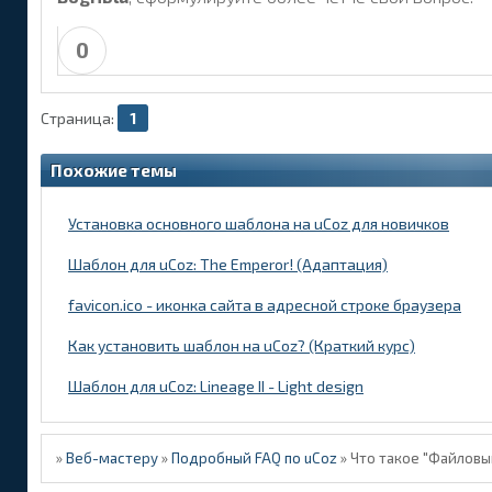
0
Страница:
1
Похожие темы
Установка основного шаблона на uCoz для новичков
Шаблон для uCoz: The Emperor! (Адаптация)
favicon.ico - иконка сайта в адресной строке браузера
Как установить шаблон на uCoz? (Краткий курс)
Шаблон для uCoz: Lineage II - Light design
»
Веб-мастеру
»
Подробный FAQ по uCoz
»
Что такое "Файлов