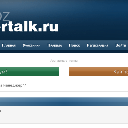
Участники
Правила
Поиск
Регистрация
Войти
Активные темы
ум!
Как п
ый менеджер"?
4