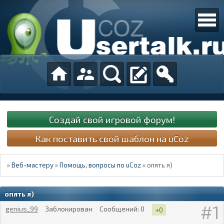
Создай свой игровой форум!
Как поставить свой шаблон на uCoz
»
Веб-мастеру
»
Помощь, вопросы по uCoz
»
опять я)
опять я)
1
genius_99
Заблокирован
Сообщений:
0
+0