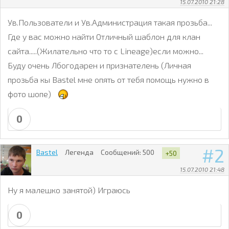
15.07.2010 21:28
Ув.Пользователи и Ув.Администрация такая прозьба...
Где у вас можно найти Отличный шаблон для клан
сайта.....(Жилательно что то с Lineage)если можно...
Буду очень Лбогодарен и признателень (Личная
прозьба кы Bastel мне опять от тебя помощь нужно в
фото шопе)
0
2
Bastel
Легенда
Сообщений:
500
+50
15.07.2010 21:48
Ну я малешко занятой) Играюсь
0