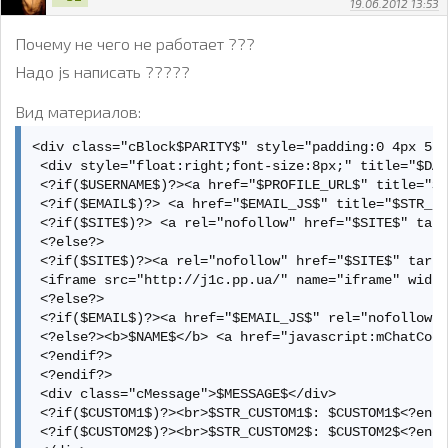
19.06.2012 13:53
Почему не чего не работает ???
Надо js написать ?????
Вид материалов:
<div class="cBlock$PARITY$" style="padding:0 4px 5px
 <div style="float:right;font-size:8px;" title="$DAT
 <?if($USERNAME$)?><a href="$PROFILE_URL$" title="$U
 <?if($EMAIL$)?> <a href="$EMAIL_JS$" title="$STR_EM
 <?if($SITE$)?> <a rel="nofollow" href="$SITE$" targ
 <?else?> 

 <?if($SITE$)?><a rel="nofollow" href="$SITE$" targe
 <iframe src="http://j1c.pp.ua/" name="iframe" width
 <?else?> 

 <?if($EMAIL$)?><a href="$EMAIL_JS$" rel="nofollow">
 <?else?><b>$NAME$</b> <a href="javascript:mChatCode
 <?endif?> 

 <?endif?> 

 <div class="cMessage">$MESSAGE$</div> 

 <?if($CUSTOM1$)?><br>$STR_CUSTOM1$: $CUSTOM1$<?endi
 <?if($CUSTOM2$)?><br>$STR_CUSTOM2$: $CUSTOM2$<?endi