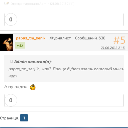
Отредактировано Admin (21.06.2012 21:14)
0
5
papas_tm_serjik
Журналист
Сообщений:
638
+32
21.06.2012 21:11
Admin написал(а):
papas_tm_serjik, как? Проще будет взять готовый мини-
чат
А ну ладно
0
Страница:
1