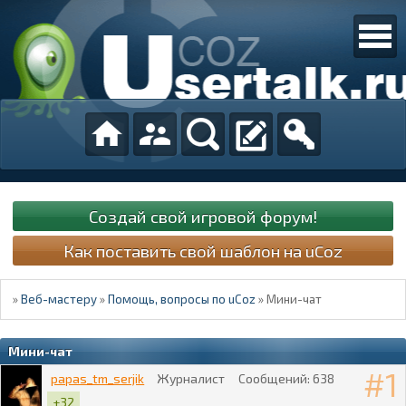
Создай свой игровой форум!
Как поставить свой шаблон на uCoz
»
Веб-мастеру
»
Помощь, вопросы по uCoz
»
Мини-чат
Мини-чат
1
papas_tm_serjik
Журналист
Сообщений:
638
+32