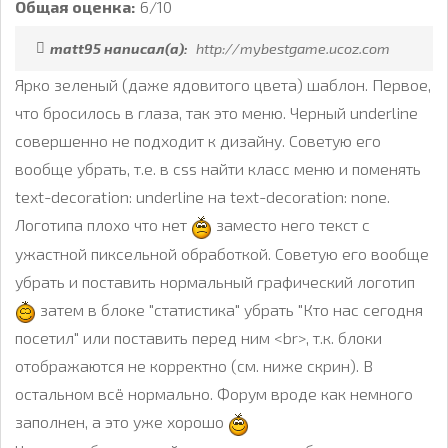
Общая оценка:
6/10
matt95 написал(а):
http://mybestgame.ucoz.com
Ярко зеленый (даже ядовитого цвета) шаблон. Первое,
что бросилось в глаза, так это меню. Черный underline
совершенно не подходит к дизайну. Советую его
вообще убрать, т.е. в css найти класс меню и поменять
text-decoration: underline на text-decoration: none.
Логотипа плохо что нет
заместо него текст с
ужастной пиксельной обработкой. Советую его вообще
убрать и поставить нормальный графический логотип
затем в блоке "статистика" убрать "Кто нас сегодня
посетил" или поставить перед ним <br>, т.к. блоки
отображаются не корректно (см. ниже скрин). В
остальном всё нормально. Форум вроде как немного
заполнен, а это уже хорошо