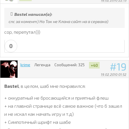
18.02.2010 22:15
Bastel написал(а):
спс за комент) Но Ток не Клана сайт на а сервака)
сор, перепутал)))
0
19
krime
Легенда
Сообщений:
325
+40
19.02.2010 01:52
Bastel
, в целом, шаб мне понравился:
+ оккуратный не бросающийся и приятный флеш
+ на главной странице всё самое важное (что б зашел
и не искал как начать игру и т.д)
+ Симпотичный шрифт на шабе