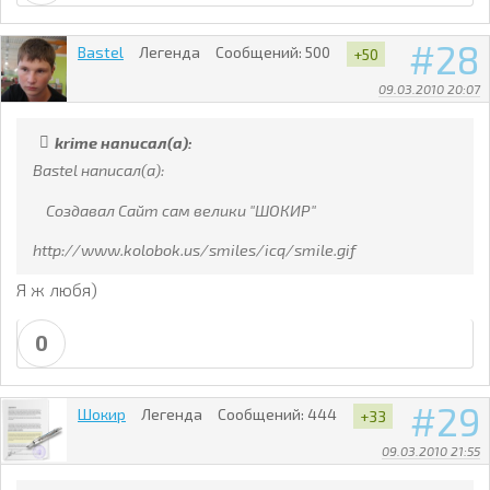
28
Bastel
Легенда
Сообщений:
500
+50
09.03.2010 20:07
krime написал(а):
Bastel написал(а):
Создавал Сайт сам велики "ШОКИР"
http://www.kolobok.us/smiles/icq/smile.gif
Я ж любя)
0
29
Шокир
Легенда
Сообщений:
444
+33
09.03.2010 21:55