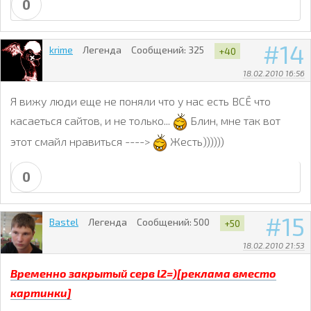
0
14
krime
Легенда
Сообщений:
325
+40
18.02.2010 16:56
Я вижу люди еще не поняли что у нас есть ВСЁ что
касаеться сайтов, и не только...
Блин, мне так вот
этот смайл нравиться ---->
Жесть))))))
0
15
Bastel
Легенда
Сообщений:
500
+50
18.02.2010 21:53
Временно закрытый серв l2=)[реклама вместо
картинки]