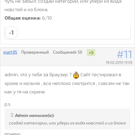
Чуть не забыл: создай категории, или убери из вида
новстей и из блока.
Общая оценка:
6/10
-1
11
matt95
Проверенный
Сообщений:
50
+9
18.02.2010 15:05
admin, что у тебя за браузер ?
Сайт тестировал в
хроме и мозиле , все неплохо смотрится , совсем не так
как у тя на скрине
p.s
Admin написал(а):
создай категории, или убери из вида новстей и из блока
почему