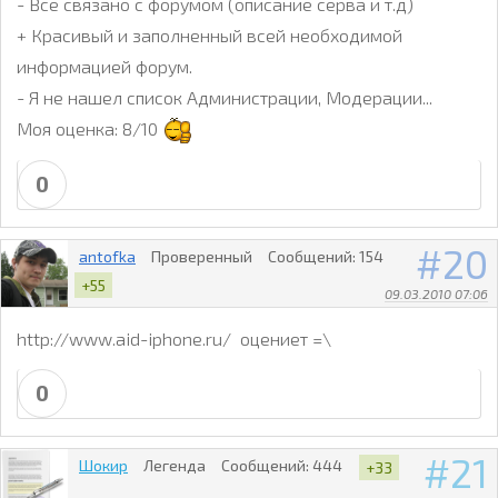
- Все связано с форумом (описание серва и т.д)
+ Красивый и заполненный всей необходимой
информацией форум.
- Я не нашел список Администрации, Модерации...
Моя оценка: 8/10
0
20
antofka
Проверенный
Сообщений:
154
+55
09.03.2010 07:06
http://www.aid-iphone.ru/ оцениет =\
0
21
Шокир
Легенда
Сообщений:
444
+33