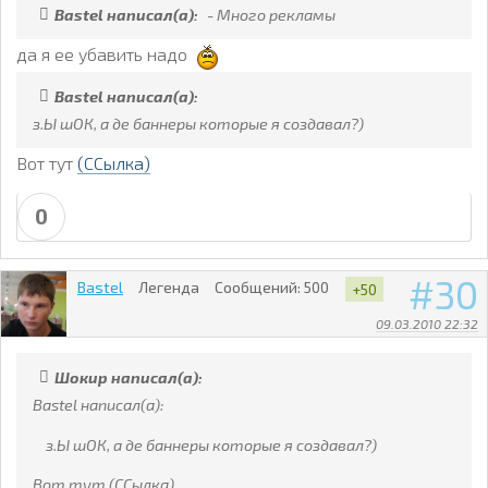
Bastel написал(а):
- Много рекламы
да я ее убавить надо
Bastel написал(а):
з.Ы шОК, а де баннеры которые я создавал?)
Вот тут
(ССылка)
0
30
Bastel
Легенда
Сообщений:
500
+50
09.03.2010 22:32
Шокир написал(а):
Bastel написал(а):
з.Ы шОК, а де баннеры которые я создавал?)
Вот тут (ССылка)