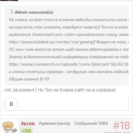
Admin написал(а):
Не плохо, но вот текст в меню надо бы сократить хотя бы
но красота, так сказать, требует жертв)) Текст в шапке н
выделялся. Новостей нет, сайт принадлежит клану, замест
http://www.kolobok.us/smiles/icq/good.gif Форум не плох, 
ПС: мы с ним вместе этот шаб помню адаптировали с како
Значки в дополнительной информации совершенно не подхо
http://www.iconsearch.ru/uploads/icons/basicset/32x32/stati
и смени статусы сервера-- на другие, они неочень подходят
Общая оценка: 6/10
спс за комент) Но Ток не Клана сайт на а сервака)
0
18
Артем
Администратор
Сообщений:
5084
+358