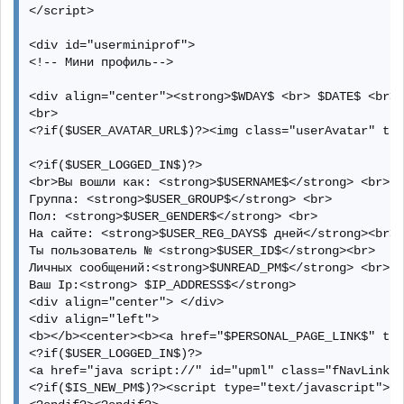
</script> 

<div id="userminiprof"> 

<!-- Мини профиль--> 

<div align="center"><strong>$WDAY$ <br> $DATE$ <br> 
<br> 

<?if($USER_AVATAR_URL$)?><img class="userAvatar" tit
<?if($USER_LOGGED_IN$)?> 

<br>Вы вошли как: <strong>$USERNAME$</strong> <br> 

Группа: <strong>$USER_GROUP$</strong> <br> 

Пол: <strong>$USER_GENDER$</strong> <br> 

На сайте: <strong>$USER_REG_DAYS$ дней</strong><br> 
Ты пользователь № <strong>$USER_ID$</strong><br> 

Личных сообщений:<strong>$UNREAD_PM$</strong> <br> 

Ваш Ip:<strong> $IP_ADDRESS$</strong> 

<div align="center"> </div> 

<div align="left"> 

<b></b><center><b><a href="$PERSONAL_PAGE_LINK$" tit
<?if($USER_LOGGED_IN$)?> 

<a href="java script://" id="upml" class="fNavLink" 
<?if($IS_NEW_PM$)?><script type="text/javascript">fu