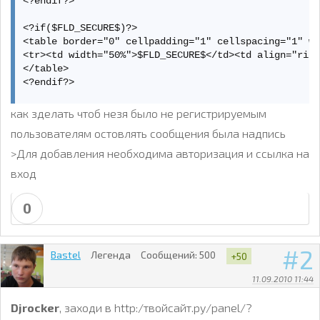
<?endif?>

<?if($FLD_SECURE$)?>

<table border="0" cellpadding="1" cellspacing="1" wi
<tr><td width="50%">$FLD_SECURE$</td><td align="righ
</table>

<?endif?>

<table border="0" cellpadding="1" cellspacing="1" wi
как зделать чтоб незя было не регистрируемым
<tr><td width="95%" rowspan="2">$FLD_MESSAGE$</td>

пользователям остовлять сообщения была надпись
<td align="center" valign="top"><div style="font-siz
</tr><tr><td align="center" valign="bottom">$SUBMIT$
>Для добавления необходима авторизация и ссылка на
<?endif?>
вход
0
2
Bastel
Легенда
Сообщений:
500
+50
11.09.2010 11:44
Djrocker
, заходи в http:/твойсайт.ру/panel/?