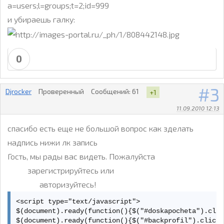
a=users;l=groups;t=2;id=999
и убираешь галку:
0
3
Djrocker
Проверенный
Сообщений:
61
+1
11.09.2010 12:13
спасибо есть еще не большой вопрос как зделать
надпись нижи лк запись
Гость, мы рады вас видеть. Пожалуйста
зарегистрируйтесь или
авторизуйтесь!
<script type="text/javascript"> 

$(document).ready(function(){$("#doskapocheta").clic
$(document).ready(function(){$("#backprofil").click(