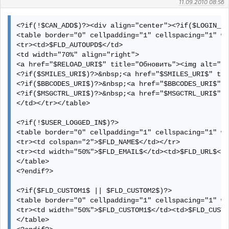
11.09.2010 08:56
<?if(!$CAN_ADD$)?><div align="center"><?if($LOGIN_LI
<table border="0" cellpadding="1" cellspacing="1" wi
<tr><td>$FLD_AUTOUPD$</td>

<td width="70%" align="right">

<a href="$RELOAD_URI$" title="Обновить"><img alt="" 
<?if($SMILES_URI$)?>&nbsp;<a href="$SMILES_URI$" tit
<?if($BBCODES_URI$)?>&nbsp;<a href="$BBCODES_URI$" t
<?if($MSGCTRL_URI$)?>&nbsp;<a href="$MSGCTRL_URI$" t
</td></tr></table>

<?if(!$USER_LOGGED_IN$)?>

<table border="0" cellpadding="1" cellspacing="1" wi
<tr><td colspan="2">$FLD_NAME$</td></tr>

<tr><td width="50%">$FLD_EMAIL$</td><td>$FLD_URL$</t
</table>

<?endif?>

<?if($FLD_CUSTOM1$ || $FLD_CUSTOM2$)?>

<table border="0" cellpadding="1" cellspacing="1" wi
<tr><td width="50%">$FLD_CUSTOM1$</td><td>$FLD_CUSTO
</table>
