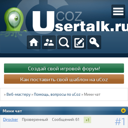
Создай свой игровой форум!
Как поставить свой шаблон на uCoz
»
Веб-мастеру
»
Помощь, вопросы по uCoz
»
Мини чат
Мини чат
1
Djrocker
Проверенный
Сообщений:
61
+1