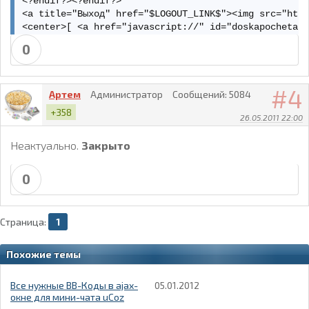
<?endif?><?endif?> 

<a title="Выход" href="$LOGOUT_LINK$"><img src="http
<center>[ <a href="javascript://" id="doskapocheta">
<?endif?></div> 

0
$LOGIN_FORM$ 

<!-- //Конец мини профиля --> 

4
</div> 

Артем
Администратор
Сообщений:
5084
<div id="doskapoch" style="display:none;"> 

+358
26.05.2011 22:00
<!-- Управление профилем --><center> 

<a href="/news/0-0-0-0-1">Добавить новость на сайт</
Неактуально.
Закрыто
<a href="/load/0-0-0-0-1">Добавить файл на сайт</a><
<a href="$PERSONAL_PAGE_LINK$">Личные данные</a><br>
<a href="/index/11 "target="blank">Редактировать дан
0
</center> 

<center>[ <a href="javascript://" id="backprofil">Ми
Страница:
1
<!-- //Конец управления профилем --> 

</div>
Похожие темы
Все нужные BB-Коды в ajax-
05.01.2012
окне для мини-чата uCoz