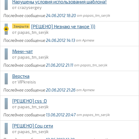
Нарушены условия использования шаблона!
crazysergey
24.06.2012 18:20
papas_tm_serjik
[РЕШЕНО] Незнаю че такое )))
Закрыта
papas_tm_serjik
24.06.2012 14:13
Артем
Мини-чат
papas_tm_serjik
21.06.2012 21:11
papas_tm_serjik
Верстка
VIPkreisis
20.06.2012 21:26
Артем
[РЕШЕНО] css :D
papas_tm_serjik
13.06.2012 20:47
papas_tm_serjik
[РЕШЕНО] Соц сети
papas_tm_serjik