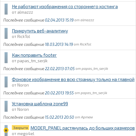
Не работают изображения со стороннего хостинга
almazzz
02.04.2013 15:19
almazzz
Прикрутить веб-аналитику
RickTol
18.03.2013 14:19
RickTol
Как поправить footer
papas_tm_serjik
22.02.2013 07:05
papas_tm_serjik
Фоновое изображение во всю страницу только на главной
Noron
20.02.2013 19:55
papas_tm_serjik
Установка шаблона zone99
Noron
15.02.2013 20:50
Артем
MODER_PANEL растянулась до больших размеров
Закрыта
mego4el