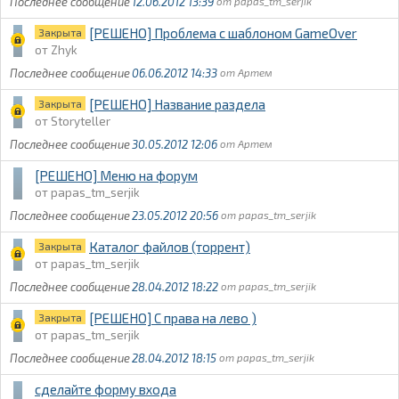
12.06.2012 13:39
papas_tm_serjik
[РЕШЕНО] Проблема с шаблоном GameOver
Закрыта
Zhyk
06.06.2012 14:33
Артем
[РЕШЕНО] Название раздела
Закрыта
Storyteller
30.05.2012 12:06
Артем
[РЕШЕНО] Меню на форум
papas_tm_serjik
23.05.2012 20:56
papas_tm_serjik
Каталог файлов (торрент)
Закрыта
papas_tm_serjik
28.04.2012 18:22
papas_tm_serjik
[РЕШЕНО] С права на лево )
Закрыта
papas_tm_serjik
28.04.2012 18:15
papas_tm_serjik
сделайте форму входа